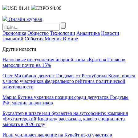
USD 81.41
ЕВРО 94.06
Онлайн журнал
Экономика
Общество
Технологии
Аналитика
Новости
компаний
События
Мнения
В мире
Другие новости
Налоговые поступления игорной зоны «Красная Поляна»
выросли почти на 15%
Олег Михайлов, депутат Госдумы от Республики Коми, вошел
в число участников федерального рейтинга политической
влиятельности
Мария Бутина укрепила позиции среди депутатов Госдумы
РФ: мнение аналитиков
Бухгалтер в штате или бухгалтер на аутсорсинге: компания
«Бухгалтерский Квартал» рассказала, какого специалиста
выбрать в 2026 году
Иран усиливает давление на Кувейт из-за участия в