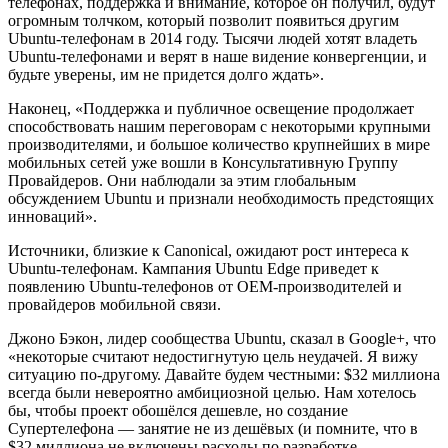
телефонах, поддержка и внимание, которое он получил, будут
огромным толчком, который позволит появиться другим
Ubuntu-телефонам в 2014 году. Тысячи людей хотят владеть
Ubuntu-телефонами и верят в наше видение конвергенции, и
будьте уверены, им не придется долго ждать».
Наконец, «Поддержка и публичное освещение продолжает
способствовать нашим переговорам с некоторыми крупными
производителями, и большое количество крупнейших в мире
мобильных сетей уже вошли в Консультативную Группу
Провайдеров. Они наблюдали за этим глобальным
обсуждением Ubuntu и признали необходимость предстоящих
инноваций».
Источники, близкие к Canonical, ожидают рост интереса к
Ubuntu-телефонам. Кампания Ubuntu Edge приведет к
появлению Ubuntu-телефонов от OEM-производителей и
провайдеров мобильной связи.
Джоно Бэкон, лидер сообщества Ubuntu, сказал в Google+, что
«некоторые считают недостигнутую цель неудачей. Я вижу
ситуацию по-другому. Давайте будем честными: $32 миллиона
всегда были невероятно амбициозной целью. Нам хотелось
бы, чтобы проект обошёлся дешевле, но создание
Супертелефона — занятие не из дешёвых (и помните, что в
$32 миллиона не включены расходы по разработке