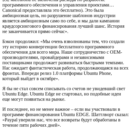
программного обеспечения и управления проектами…
Canonical предоставляла это бесплатно). Это была
амбициозная цель, но разрушение шаблонов индустрии
является амбициозным само по себе, и мы дали кампании
краудсорсингового финансирования лучший шанс. История
не заканчивается прямо сейчас».
Бэкон продолжил: «Мы очень взволнованы тем, что создали
эту историю конвергенции бесплатного программного
обеспечения для всего мира. Наше сотрудничество с OEM-
производителями, провайдерами и независимыми
поставщиками продолжает развиваться быстрыми темпами.
Нас ожидает фантастическая работа, продолжающаяся на всех
фронтах. Впереди релиз 1.0 платформы Ubuntu Phone,
который выйдет в октябре».
Я бы не стал совсем списывать со счетов не увидевший свет
Ubuntu Edge. Ubuntu Edge не стартовал, но подобные идеи
еще могут появиться на рынке.
И последнее, но не менее важное – если вы участвовали в
программе финансирования Ubuntu EDGE. Шаттлворт сказал:
«Paypal уверили нас, что все возвраты будут обработаны в
течение пяти рабочих дней».