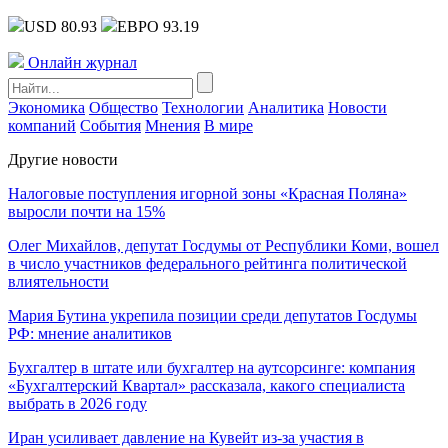
USD 80.93
ЕВРО 93.19
Онлайн журнал
Экономика
Общество
Технологии
Аналитика
Новости
компаний
События
Мнения
В мире
Другие новости
Налоговые поступления игорной зоны «Красная Поляна»
выросли почти на 15%
Олег Михайлов, депутат Госдумы от Республики Коми, вошел
в число участников федерального рейтинга политической
влиятельности
Мария Бутина укрепила позиции среди депутатов Госдумы
РФ: мнение аналитиков
Бухгалтер в штате или бухгалтер на аутсорсинге: компания
«Бухгалтерский Квартал» рассказала, какого специалиста
выбрать в 2026 году
Иран усиливает давление на Кувейт из-за участия в