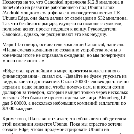
Несмотря на то, что Canonical привлекла $12,8 миллиона в
IndieGoGo на развитие работающего под Ubuntu Linux
/Android мощного смартфона с производительностью ПК
Ubuntu Edge, она была далека от своей цели в $32 миллиона.
Так что без белого рыцаря, едущего на помощь с сумками,
полными денег, проект подошел к концу. Руководители
Canonical, однако, не расценивают это как неудачу.
Марк Шаттлворт, основатель компании Canonical, написал:
«Наша смелая кампания по созданию устройства мечты в
конечном итоге не оправдала ожидания, но мы почерпнули
много полезного…»
«Edge стал крупнейшим в мире проектом коллективного
финансирования», сказал он. «Давайте не будем упускать из
виду, какое это достижение. Около 20000 человек достаточно
верили в наше видение, чтобы помочь нам, и внесли сотни
долларов за телефон, который выйдет только через несколько
месяцев. Это были не просто отдельные лица. Bloomberg LP
дал $ 80000, а несколько небольших компаний заплатили по
$7000 каждая».
Кроме того, Шаттлворт считает, что «большим победителем
этой кампании является Ubuntu. Пока мы страстно хотели
создать Edge, чтобы продемонстрировать Ubuntu на