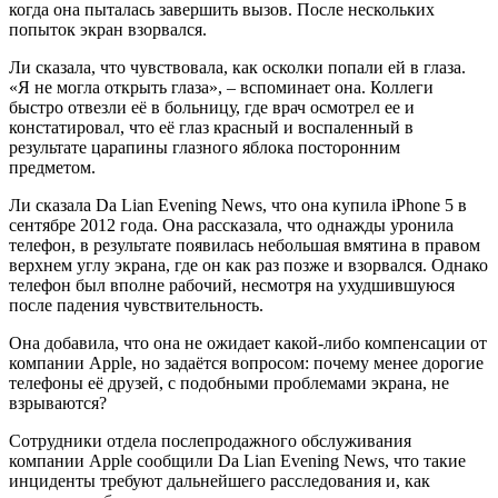
когда она пыталась завершить вызов. После нескольких
попыток экран взорвался.
Ли сказала, что чувствовала, как осколки попали ей в глаза.
«Я не могла открыть глаза», – вспоминает она. Коллеги
быстро отвезли её в больницу, где врач осмотрел ее и
констатировал, что её глаз красный и воспаленный в
результате царапины глазного яблока посторонним
предметом.
Ли сказала Da Lian Evening News, что она купила iPhone 5 в
сентябре 2012 года. Она рассказала, что однажды уронила
телефон, в результате появилась небольшая вмятина в правом
верхнем углу экрана, где он как раз позже и взорвался. Однако
телефон был вполне рабочий, несмотря на ухудшившуюся
после падения чувствительность.
Она добавила, что она не ожидает какой-либо компенсации от
компании Apple, но задаётся вопросом: почему менее дорогие
телефоны её друзей, с подобными проблемами экрана, не
взрываются?
Сотрудники отдела послепродажного обслуживания
компании Apple сообщили Da Lian Evening News, что такие
инциденты требуют дальнейшего расследования и, как