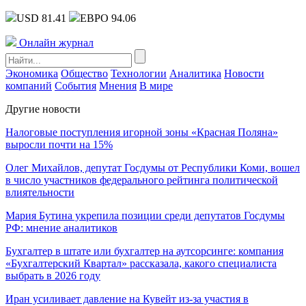
USD 81.41
ЕВРО 94.06
Онлайн журнал
Экономика
Общество
Технологии
Аналитика
Новости
компаний
События
Мнения
В мире
Другие новости
Налоговые поступления игорной зоны «Красная Поляна»
выросли почти на 15%
Олег Михайлов, депутат Госдумы от Республики Коми, вошел
в число участников федерального рейтинга политической
влиятельности
Мария Бутина укрепила позиции среди депутатов Госдумы
РФ: мнение аналитиков
Бухгалтер в штате или бухгалтер на аутсорсинге: компания
«Бухгалтерский Квартал» рассказала, какого специалиста
выбрать в 2026 году
Иран усиливает давление на Кувейт из-за участия в