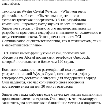
смартфона.
Технология Wysips Crystal (Wysips – «What you see is
photovoltaic surface» – «То, что вы видите — это
фотоэлектрическая поверхность») была разработана
компанией Sunpartner, находящейся на юге Франции.
Sunpartner говорит: «Целью этого партнерства является
разработка прототипа смартфона с питанием от солнечного и
искусственного света. Этот проект позволит TCL
Communication оценить технологию, как в техническом, так и
в маркетинговом плане».
TCL также имеет французские связи, поскольку она
обеспечивает Alcatel поставками телефонов OneTouch,
который поставляется в более чем 120 стран.
Компании ожидают, что размещённый под экраном
ультратонкий слой Wysips Crystal, позволит смартфону
генерировать достаточно энергии для поддержания заряда.
Они надеются, что час солнечного света обеспечит
достаточно энергии для 30 минут разговора.
Sunpartner также работает еще с двумя крупными компаниями-
производителями телефонов. Она говорит, что «планирует
заключить два соглашения в ближайшие месяцы и подписать