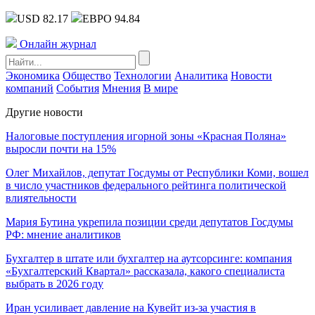
USD 82.17
ЕВРО 94.84
Онлайн журнал
Экономика
Общество
Технологии
Аналитика
Новости
компаний
События
Мнения
В мире
Другие новости
Налоговые поступления игорной зоны «Красная Поляна»
выросли почти на 15%
Олег Михайлов, депутат Госдумы от Республики Коми, вошел
в число участников федерального рейтинга политической
влиятельности
Мария Бутина укрепила позиции среди депутатов Госдумы
РФ: мнение аналитиков
Бухгалтер в штате или бухгалтер на аутсорсинге: компания
«Бухгалтерский Квартал» рассказала, какого специалиста
выбрать в 2026 году
Иран усиливает давление на Кувейт из-за участия в