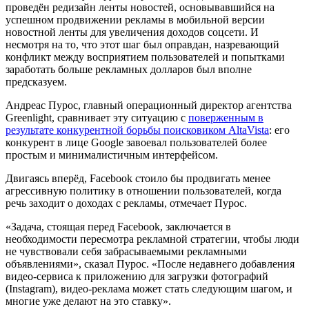
проведён редизайн ленты новостей, основывавшийся на
успешном продвижении рекламы в мобильной версии
новостной ленты для увеличения доходов соцсети. И
несмотря на то, что этот шаг был оправдан, назревающий
конфликт между восприятием пользователей и попытками
заработать больше рекламных долларов был вполне
предсказуем.
Андреас Пурос, главный операционный директор агентства
Greenlight, сравнивает эту ситуацию с
поверженным в
результате конкурентной борьбы поисковиком AltaVista
: его
конкурент в лице Google завоевал пользователей более
простым и минималистичным интерфейсом.
Двигаясь вперёд, Facebook стоило бы продвигать менее
агрессивную политику в отношении пользователей, когда
речь заходит о доходах с рекламы, отмечает Пурос.
«Задача, стоящая перед Facebook, заключается в
необходимости пересмотра рекламной стратегии, чтобы люди
не чувствовали себя забрасываемыми рекламными
объявлениями», сказал Пурос. «После недавнего добавления
видео-сервиса к приложению для загрузки фотографий
(Instagram), видео-реклама может стать следующим шагом, и
многие уже делают на это ставку».