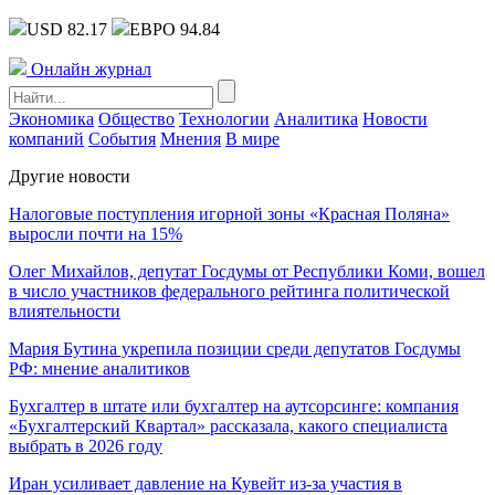
USD 82.17
ЕВРО 94.84
Онлайн журнал
Экономика
Общество
Технологии
Аналитика
Новости
компаний
События
Мнения
В мире
Другие новости
Налоговые поступления игорной зоны «Красная Поляна»
выросли почти на 15%
Олег Михайлов, депутат Госдумы от Республики Коми, вошел
в число участников федерального рейтинга политической
влиятельности
Мария Бутина укрепила позиции среди депутатов Госдумы
РФ: мнение аналитиков
Бухгалтер в штате или бухгалтер на аутсорсинге: компания
«Бухгалтерский Квартал» рассказала, какого специалиста
выбрать в 2026 году
Иран усиливает давление на Кувейт из-за участия в