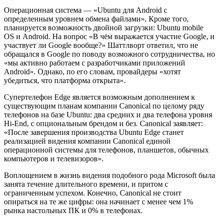
Операционная система — «Ubuntu для Android с
определенным уровнем обмена файлами». Кроме того,
планируется возможность двойной загрузки: Ubuntu mobile
OS и Android. На вопрос «В чём выражается участие Google, и
участвует ли Google вообще?» Шаттлворт ответил, что не
обращался в Google по поводу возможного сотрудничества, но
«мы активно работаем с разработчиками приложений
Android». Однако, по его словам, провайдеры «хотят
убедиться, что платформа открыта».
Супертелефон Edge является возможным дополнением к
существующим планам компании Canonical по целому ряду
телефонов на базе Ubuntu: два средних и два телефона уровня
Hi-End, с опциональным брендом и без. Canonical заявляет:
«После завершения производства Ubuntu Edge станет
реализацией видения компании Canonical единой
операционной системы для телефонов, планшетов, обычных
компьютеров и телевизоров».
Воплощением в жизнь видения подобного рода Microsoft была
занята течение длительного времени, и притом с
ограниченным успехом. Конечно, Canonical не стоит
опираться на те же цифры: она начинает с менее чем 1%
рынка настольных ПК и 0% в телефонах.