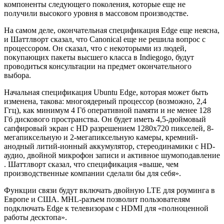
компоненты следующего поколения, которые еще не
получили высокого уровня в массовом производстве.
На самом деле, окончательная спецификация Edge еще неясна,
и Шаттлворт сказал, что Canonical еще не решила вопрос с
процессором. Он сказал, что с некоторыми из людей,
покупающих пакеты высшего класса в Indiegogo, будут
проводиться консультации на предмет окончательного
выбора.
Начальная спецификация Ubuntu Edge, которая может быть
изменена, такова: многоядерный процессор (возможно, 2,4
Ггц), как минимум 4 Гб оперативной памяти и не менее 128
Гб дискового пространства. Он будет иметь 4,5-дюймовый
сапфировый экран с HD разрешением 1280х720 пикселей, 8-
мегапиксельную и 2-мегапиксельную камеры, кремний-
анодный литий-ионный аккумулятор, стереодинамики с HD-
аудио, двойной микрофон записи и активное шумоподавление
. Шаттлворт сказал, что спецификация «выше, чем
производственные компании сделали бы для себя».
Функции связи будут включать двойную LTE для роуминга в
Европе и США. MHL-разъем позволит пользователям
подключать Edge к телевизорам с HDMI для «полноценной
работы десктопа».