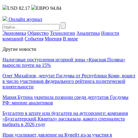
USD 82.17
ЕВРО 94.84
Онлайн журнал
Экономика
Общество
Технологии
Аналитика
Новости
компаний
События
Мнения
В мире
Другие новости
Налоговые поступления игорной зоны «Красная Поляна»
выросли почти на 15%
Олег Михайлов, депутат Госдумы от Республики Коми, вошел
в число участников федерального рейтинга политической
влиятельности
Мария Бутина укрепила позиции среди депутатов Госдумы
РФ: мнение аналитиков
Бухгалтер в штате или бухгалтер на аутсорсинге: компания
«Бухгалтерский Квартал» рассказала, какого специалиста
выбрать в 2026 году
Иран усиливает давление на Кувейт из-за участия в