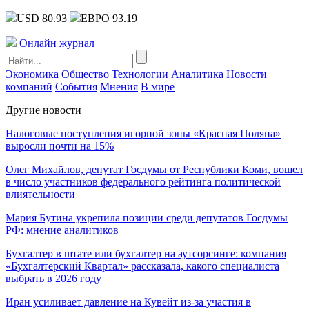
USD 80.93
ЕВРО 93.19
Онлайн журнал
Экономика
Общество
Технологии
Аналитика
Новости
компаний
События
Мнения
В мире
Другие новости
Налоговые поступления игорной зоны «Красная Поляна»
выросли почти на 15%
Олег Михайлов, депутат Госдумы от Республики Коми, вошел
в число участников федерального рейтинга политической
влиятельности
Мария Бутина укрепила позиции среди депутатов Госдумы
РФ: мнение аналитиков
Бухгалтер в штате или бухгалтер на аутсорсинге: компания
«Бухгалтерский Квартал» рассказала, какого специалиста
выбрать в 2026 году
Иран усиливает давление на Кувейт из-за участия в