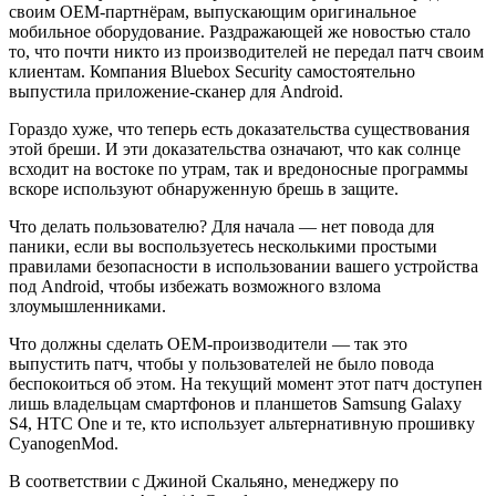
своим OEM-партнёрам, выпускающим оригинальное
мобильное оборудование. Раздражающей же новостью стало
то, что почти никто из производителей не передал патч своим
клиентам. Компания Bluebox Security самостоятельно
выпустила приложение-сканер для Android.
Гораздо хуже, что теперь есть доказательства существования
этой бреши. И эти доказательства означают, что как солнце
всходит на востоке по утрам, так и вредоносные программы
вскоре используют обнаруженную брешь в защите.
Что делать пользователю? Для начала — нет повода для
паники, если вы воспользуетесь несколькими простыми
правилами безопасности в использовании вашего устройства
под Android, чтобы избежать возможного взлома
злоумышленниками.
Что должны сделать OEM-производители — так это
выпустить патч, чтобы у пользователей не было повода
беспокоиться об этом. На текущий момент этот патч доступен
лишь владельцам смартфонов и планшетов Samsung Galaxy
S4, HTC One и те, кто использует альтернативную прошивку
CyanogenMod.
В соответствии с Джиной Скальяно, менеджеру по