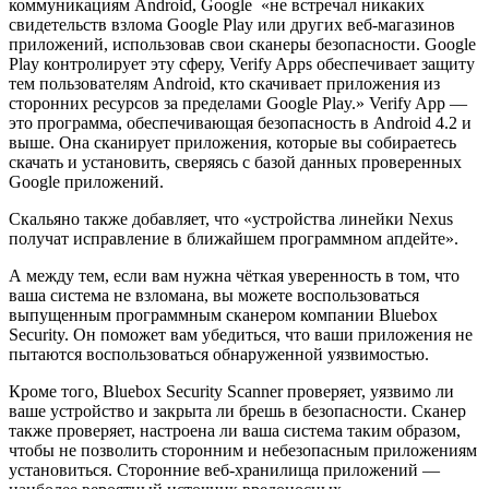
коммуникациям Android, Google «не встречал никаких
свидетельств взлома Google Play или других веб-магазинов
приложений, использовав свои сканеры безопасности. Google
Play контролирует эту сферу, Verify Apps обеспечивает защиту
тем пользователям Android, кто скачивает приложения из
сторонних ресурсов за пределами Google Play.» Verify App —
это программа, обеспечивающая безопасность в Android 4.2 и
выше. Она сканирует приложения, которые вы собираетесь
скачать и установить, сверяясь с базой данных проверенных
Google приложений.
Скальяно также добавляет, что «устройства линейки Nexus
получат исправление в ближайшем программном апдейте».
А между тем, если вам нужна чёткая уверенность в том, что
ваша система не взломана, вы можете воспользоваться
выпущенным программным сканером компании Bluebox
Security. Он поможет вам убедиться, что ваши приложения не
пытаются воспользоваться обнаруженной уязвимостью.
Кроме того, Bluebox Security Scanner проверяет, уязвимо ли
ваше устройство и закрыта ли брешь в безопасности. Сканер
также проверяет, настроена ли ваша система таким образом,
чтобы не позволить сторонним и небезопасным приложениям
установиться. Сторонние веб-хранилища приложений —