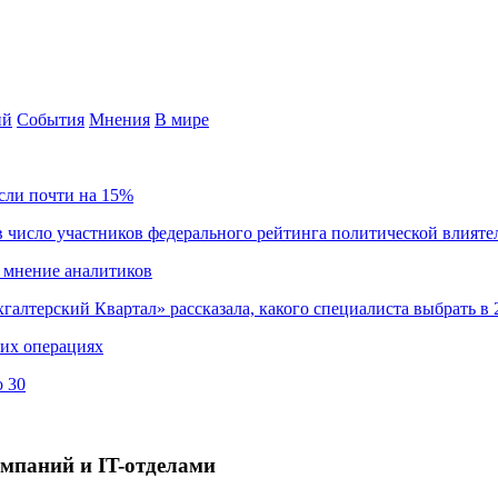
ий
События
Мнения
В мире
сли почти на 15%
 число участников федерального рейтинга политической влияте
 мнение аналитиков
хгалтерский Квартал» рассказала, какого специалиста выбрать в 
ких операциях
о 30
мпаний и IT-отделами