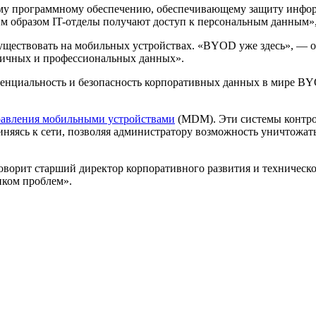
ому программному обеспечению, обеспечивающему защиту инфор
им образом IT-отделы получают доступ к персональным данным»,
уществовать на мобильных устройствах. «BYOD уже здесь», — о
личных и профессиональных данных».
денциальность и безопасность корпоративных данных в мире BYO
равления мобильными устройствами
(MDM). Эти системы контро
диняясь к сети, позволяя администратору возможность уничтожат
оворит старший директор корпоративного развития и техническог
иком проблем».