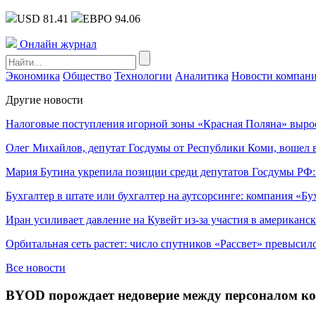
USD 81.41
ЕВРО 94.06
Онлайн журнал
Экономика
Общество
Технологии
Аналитика
Новости компан
Другие новости
Налоговые поступления игорной зоны «Красная Поляна» выро
Олег Михайлов, депутат Госдумы от Республики Коми, вошел в
Мария Бутина укрепила позиции среди депутатов Госдумы РФ:
Бухгалтер в штате или бухгалтер на аутсорсинге: компания «Бу
Иран усиливает давление на Кувейт из-за участия в американс
Орбитальная сеть растет: число спутников «Рассвет» превысил
Все новости
BYOD порождает недоверие между персоналом ко