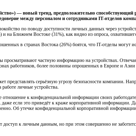
ойство») — новый тренд, предположительно способствующий р
недоверие между персоналом и сотрудниками IT-отделов комп
койство по поводу доступности личных данных через устройства
 и на Ближнем Востоке (31%), как видно из опроса, охватившего
ошенных в странах Востока (26%) боятся, что IT-отделы могут и
елы просматривают частную информацию на устройствах. Отвечая 
нах работников, более половины опрошенных в Европе и Азии ск
жет представлять серьёзную угрозу безопасности компании. Н
а работе личные устройства.
 отношение к конфиденциальной информации своих работодател
, даже если это приведёт к краже корпоративной информации. Да
едленно. Об утечке конфиденциальной корпоративной информации
т доступ к личным данным, но при этом совершенно не заботитс