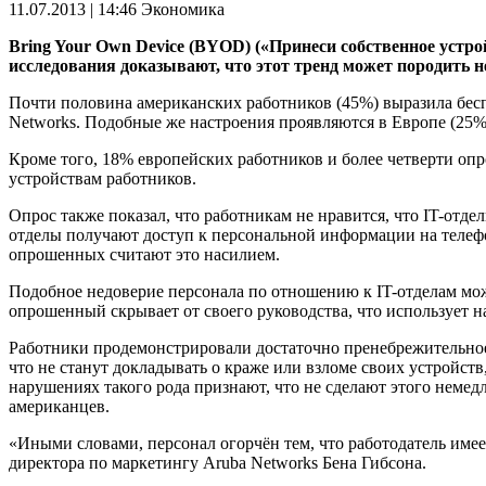
11.07.2013 | 14:46
Экономика
Bring Your Own Device (BYOD) («Принеси собственное устр
исследования доказывают, что этот тренд может породить 
Почти половина американских работников (45%) выразила беспо
Networks. Подобные же настроения проявляются в Европе (25%)
Кроме того, 18% европейских работников и более четверти опр
устройствам работников.
Опрос также показал, что работникам не нравится, что IT-отд
отделы получают доступ к персональной информации на телефо
опрошенных считают это насилием.
Подобное недоверие персонала по отношению к IT-отделам мо
опрошенный скрывает от своего руководства, что использует н
Работники продемонстрировали достаточно пренебрежительное
что не станут докладывать о краже или взломе своих устройств
нарушениях такого рода признают, что не сделают этого нем
американцев.
«Иными словами, персонал огорчён тем, что работодатель имее
директора по маркетингу Aruba Networks Бена Гибсона.