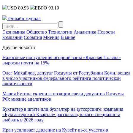
USD 80.93
ЕВРО 93.19
Онлайн журнал
Экономика
Общество
Технологии
Аналитика
Новости
компаний
События
Мнения
В мире
Другие новости
Налоговые поступления игорной зоны «Красная Поляна»
выросли почти на 15%
Олег Михайлов, депутат Госдумы от Республики Коми, вошел
в число участников федерального рейтинга политической
влиятельности
Мария Бутина укрепила позиции среди депутатов Госдумы
РФ: мнение аналитиков
Бухгалтер в штате или бухгалтер на аутсорсинге: компания
«Бухгалтерский Квартал» рассказала, какого специалиста
выбрать в 2026 году
Иран усиливает давление на Кувейт из-за участия в