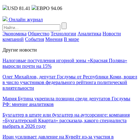
USD 81.41
ЕВРО 94.06
Онлайн журнал
Экономика
Общество
Технологии
Аналитика
Новости
компаний
События
Мнения
В мире
Другие новости
Налоговые поступления игорной зоны «Красная Поляна»
выросли почти на 15%
Олег Михайлов, депутат Госдумы от Республики Коми, вошел
в число участников федерального рейтинга политической
влиятельности
Мария Бутина укрепила позиции среди депутатов Госдумы
РФ: мнение аналитиков
Бухгалтер в штате или бухгалтер на аутсорсинге: компания
«Бухгалтерский Квартал» рассказала, какого специалиста
выбрать в 2026 году
Иран усиливает давление на Кувейт из-за участия в