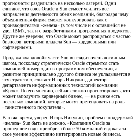
прогнозисты разделились на несколько лагерей. Одни
считают, что союз Oracle и Sun сумеет усилить все
направления деятельности обеих компаний, благодаря чему
объединенная фирма сможет конкурировать как с
производителями «железа» (в том числе и с оставшейся не
удел IBM)., так и с разработчиками программных продуктов.
Другие же уверены, что Oracle может распрощаться с частью
бизнесов, которыми владела Sun — хардверными или
софтверными.
Продажа «хардовой» части Sun выглядит очень логичным
шагом, поскольку стратегически Oracle стремится стать
компанией номер один в программном обеспечении, а
развитие принципиально другого бизнеса не укладывается в
эту стратегию, считает Игорь Никулин, директор
департамента информационных технологий компании
«Крок». По его мнению, сейчас сложно прогнозировать, кто
может заполучить хардверный бизнес, — на рынке есть
несколько компаний, которые могут претендовать на роль
«таинственного покупателя».
В то же время, уверен Игорь Никулин, проблем с поддержкой
«железа» Sun быть не должно. «Компания Oracle за
прошедшие годы приобрела более 50 компаний и доказала
свое умение эффективно интегрировать новые бизнесы.