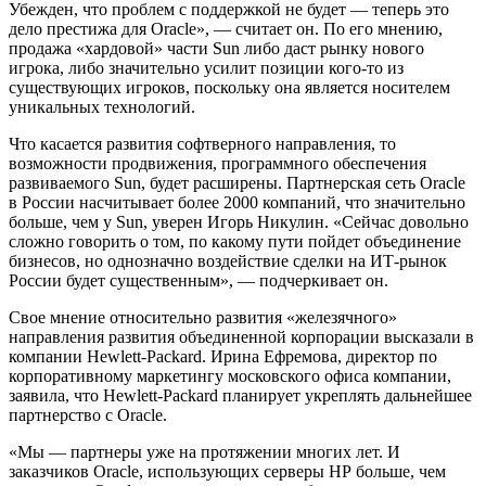
Убежден, что проблем с поддержкой не будет — теперь это
дело престижа для Oracle», — считает он. По его мнению,
продажа «хардовой» части Sun либо даст рынку нового
игрока, либо значительно усилит позиции кого-то из
существующих игроков, поскольку она является носителем
уникальных технологий.
Что касается развития софтверного направления, то
возможности продвижения, программного обеспечения
развиваемого Sun, будет расширены. Партнерская сеть Oracle
в России насчитывает более 2000 компаний, что значительно
больше, чем у Sun, уверен Игорь Никулин. «Сейчас довольно
сложно говорить о том, по какому пути пойдет объединение
бизнесов, но однозначно воздействие сделки на ИТ-рынок
России будет существенным», — подчеркивает он.
Свое мнение относительно развития «железячного»
направления развития объединенной корпорации высказали в
компании Hewlett-Packard. Ирина Ефремова, директор по
корпоративному маркетингу московского офиса компании,
заявила, что Hewlett-Packard планирует укреплять дальнейшее
партнерство с Oracle.
«Мы — партнеры уже на протяжении многих лет. И
заказчиков Oracle, использующих серверы НР больше, чем