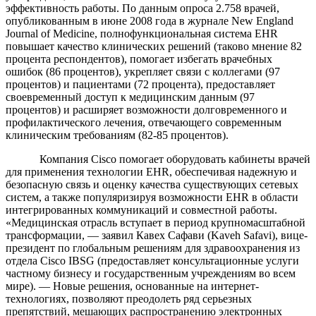
эффективность работы. По данным опроса 2.758 врачей,
опубликованным в июне 2008 года в журнале New England
Journal of Medicine, полнофункциональная система EHR
повышает качество клинических решений (таково мнение 82
процента респондентов), помогает избегать врачебных
ошибок (86 процентов), укрепляет связи с коллегами (97
процентов) и пациентами (72 процента), предоставляет
своевременный доступ к медицинским данным (97
процентов) и расширяет возможности долговременного и
профилактического лечения, отвечающего современным
клиническим требованиям (82-85 процентов).
Компания Cisco помогает оборудовать кабинеты врачей
для применения технологии EHR, обеспечивая надежную и
безопасную связь и оценку качества существующих сетевых
систем, а также популяризируя возможности EHR в области
интегрированных коммуникаций и совместной работы.
«Медицинская отрасль вступает в период крупномасштабной
трансформации, — заявил Кавех Сафави (Kaveh Safavi), вице-
президент по глобальным решениям для здравоохранения из
отдела Cisco IBSG (предоставляет консультационные услуги
частному бизнесу и государственным учреждениям во всем
мире). — Новые решения, основанные на интернет-
технологиях, позволяют преодолеть ряд серьезных
препятствий, мешающих распространению электронных