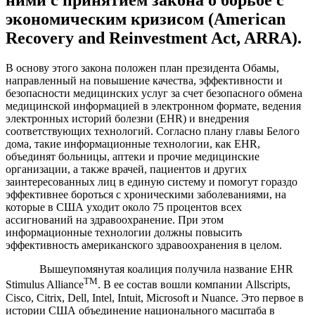
ними с принятием закона о борьбе с
экономическим кризисом (American
Recovery and Reinvestment Act, ARRA).
В основу этого закона положен план президента Обамы,
направленный на повышение качества, эффективности и
безопасности медицинских услуг за счет безопасного обмена
медицинской информацией в электронном формате, ведения
электронных историй болезни (EHR) и внедрения
соответствующих технологий. Согласно плану главы Белого
дома, такие информационные технологии, как EHR,
объединят больницы, аптеки и прочие медицинские
организации, а также врачей, пациентов и других
заинтересованных лиц в единую систему и помогут гораздо
эффективнее бороться с хроническими заболеваниями, на
которые в США уходит около 75 процентов всех
ассигнований на здравоохранение. При этом
информационные технологии должны повысить
эффективность американского здравоохранения в целом.
Вышеупомянутая коалиция получила название EHR
TM
Stimulus Alliance
. В ее состав вошли компании Allscripts,
Cisco, Citrix, Dell, Intel, Intuit, Microsoft и Nuance. Это первое в
истории США объединение национального масштаба в