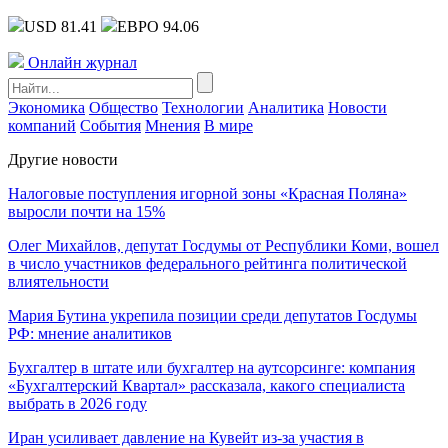
USD 81.41
ЕВРО 94.06
Онлайн журнал
Экономика
Общество
Технологии
Аналитика
Новости
компаний
События
Мнения
В мире
Другие новости
Налоговые поступления игорной зоны «Красная Поляна»
выросли почти на 15%
Олег Михайлов, депутат Госдумы от Республики Коми, вошел
в число участников федерального рейтинга политической
влиятельности
Мария Бутина укрепила позиции среди депутатов Госдумы
РФ: мнение аналитиков
Бухгалтер в штате или бухгалтер на аутсорсинге: компания
«Бухгалтерский Квартал» рассказала, какого специалиста
выбрать в 2026 году
Иран усиливает давление на Кувейт из-за участия в