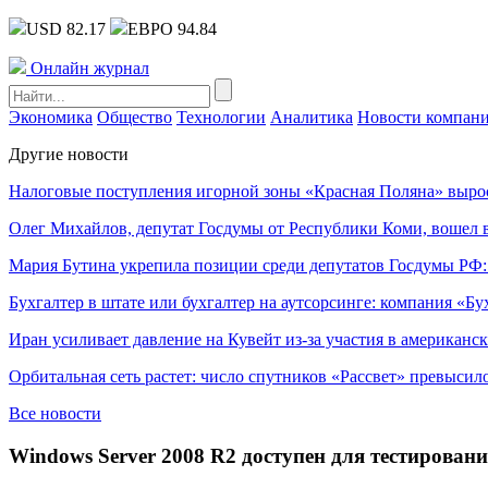
USD 82.17
ЕВРО 94.84
Онлайн журнал
Экономика
Общество
Технологии
Аналитика
Новости компан
Другие новости
Налоговые поступления игорной зоны «Красная Поляна» выро
Олег Михайлов, депутат Госдумы от Республики Коми, вошел в
Мария Бутина укрепила позиции среди депутатов Госдумы РФ:
Бухгалтер в штате или бухгалтер на аутсорсинге: компания «Бу
Иран усиливает давление на Кувейт из-за участия в американс
Орбитальная сеть растет: число спутников «Рассвет» превысил
Все новости
Windows Server 2008 R2 доступен для тестирован