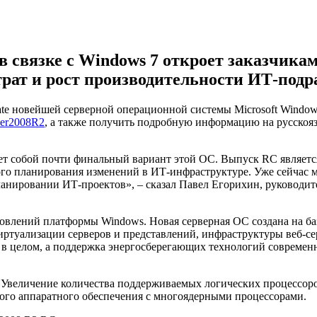
 в связке с Windows 7 откроет заказчик
трат и рост производительности ИТ-подр
date новейшей серверной операционной системы Microsoft Window
ver2008R2
, а также получить подробную информацию на русскоя
ляет собой почти финальный вариант этой ОС. Выпуск RC являет
ого планирования изменений в ИТ-инфраструктуре. Уже сейчас
 планировании ИТ-проектов», – сказал Павел Егорихин, руковод
овлений платформы Windows. Новая серверная ОС создана на ба
туализации серверов и представлений, инфраструктуры веб-серв
 в целом, а поддержка энергосберегающих технологий современ
величение количества поддерживаемых логических процессоров 
ого аппаратного обеспечения с многоядерными процессорами.