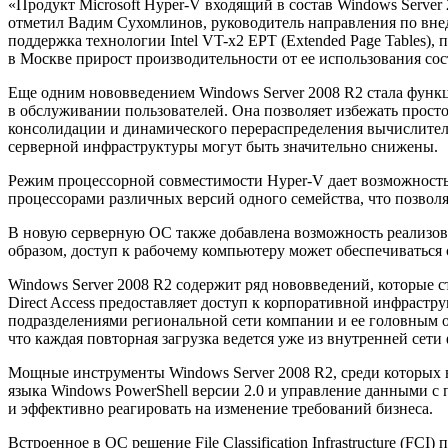
«Продукт Microsoft Hyper-V входящий в состав Windows Serve
отметил Вадим Сухомлинов, руководитель направления по внедр
поддержка технологии Intel VT-x2 EPT (Extended Page Tables),
в Москве прирост производительности от ее использования сост
Еще одним нововведением Windows Server 2008 R2 стала функц
в обслуживании пользователей. Она позволяет избежать прост
консолидации и динамического перераспределения вычислитель
серверной инфраструктуры могут быть значительно снижены.
Режим процессорной совместимости Hyper-V дает возможност
процессорами различных версий одного семейства, что позволя
В новую серверную ОС также добавлена возможность реализовыва
образом, доступ к рабочему компьютеру может обеспечиваться 
Windows Server 2008 R2 содержит ряд нововведений, которые 
Direct Access предоставляет доступ к корпоративной инфрастр
подразделениями региональной сети компании и ее головным 
что каждая повторная загрузка ведется уже из внутренней сети
Мощные инструменты Windows Server 2008 R2, среди которых веб-
языка Windows PowerShell версии 2.0 и управление данными с п
и эффективно реагировать на изменение требований бизнеса.
Встроенное в ОС решение File Classification Infrastructure (