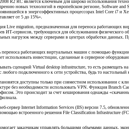
r 2008 R2 RC является ключевым для широко использования техн
ению новых технологий в европейском регионе, Software and Sol
 появившейся в энергоэффективных процессорах Intel Core i7 и X
авляет от 5 до 15%».
ия Live migration, предназначенная для переноса работающих 
оев ИТ-сервисов, требующихся для обслуживания физического об
ных нагрузок между серверами в центрах обработки данных. Пр
ь переноса работающих виртуальных машин с помощью функции 
ет использовать инвестиции, сделанные в серверное оборудован
ть сценарий Virtual desktop infrastructure, то есть размещать 
с любого подключенного к сети устройства, будь то настольный 
становятся доступны только при совместном использовании с кл
уктуре без необходимости использовать VPN. Функция Branch Ca
офисом. Это происходит за счет кеширования однажды «скачанн
 филиала.
сервер Internet Information Services (IIS) версии 7.5, обновлен
омощью встроенного решения File Classification Infrastructure 
FCI) помогает заказчикам управлять большими объемами данных, э