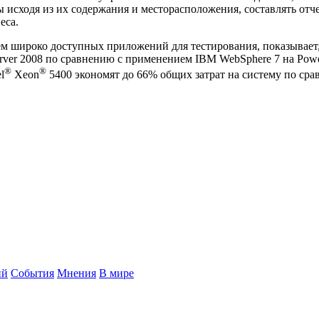
исходя из их содержания и месторасположения, составлять отч
еса.
ем широко доступных приложений для тестирования, показывает,
erver 2008 по сравнению с применением IBM WebSphere 7 на Po
®
®
l
Xeon
5400 экономят до 66% общих затрат на систему по ср
ий
События
Мнения
В мире