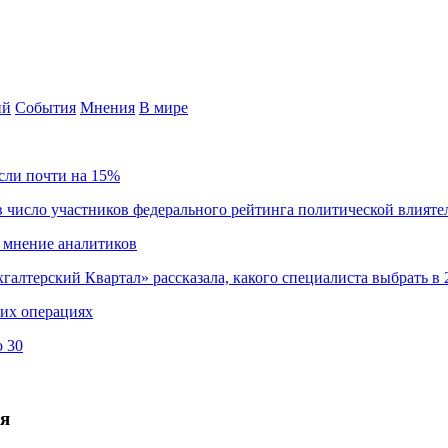
ий
События
Мнения
В мире
сли почти на 15%
 число участников федерального рейтинга политической влияте
 мнение аналитиков
хгалтерский Квартал» рассказала, какого специалиста выбрать в 
ких операциях
о 30
ия