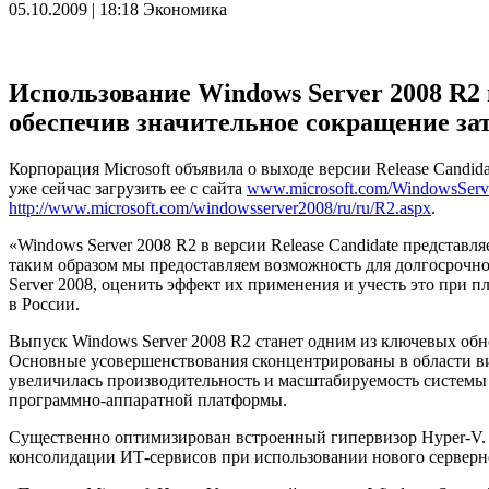
05.10.2009 | 18:18
Экономика
Использование Windows Server 2008 R2
обеспечив значительное сокращение за
Корпорация Microsoft объявила о выходе версии Release Candi
уже сейчас загрузить ее с сайта
www.microsoft.com/WindowsSer
http://www.microsoft.com/windowsserver2008/ru/ru/R2.aspx
.
«Windows Server 2008 R2 в версии Release Candidate представ
таким образом мы предоставляем возможность для долгосрочн
Server 2008, оценить эффект их применения и учесть это при
в России.
Выпуск Windows Server 2008 R2 станет одним из ключевых обн
Основные усовершенствования сконцентрированы в области вир
увеличилась производительность и масштабируемость системы
программно-аппаратной платформы.
Существенно оптимизирован встроенный гипервизор Hyper-V. У
консолидации ИТ-сервисов при использовании нового серверн