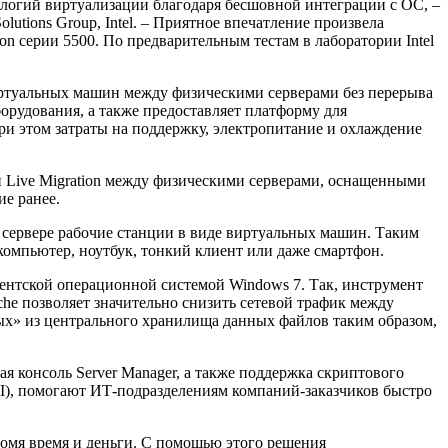
ологий виртуализации благодаря бесшовной интеграции с ОС, –
utions Group, Intel. – Приятное впечатление произвела
eon серии 5500. По предварительным тестам в лаборатории Intel
виртуальных машин между физическими серверами без перерыва
орудования, а также предоставляет платформу для
и этом затраты на поддержку, электропитание и охлаждение
Live Migration между физическими серверами, оснащенными
ие ранее.
на сервере рабочие станции в виде виртуальных машин. Таким
компьютер, ноутбук, тонкий клиент или даже смартфон.
иентской операционной системой Windows 7. Так, инструмент
che позволяет значительно снизить сетевой трафик между
ых» из центрального хранилища данных файлов таким образом,
ная консоль Server Manager, а также поддержка скриптового
(FCI), помогают ИТ-подразделениям компаний-заказчиков быстро
кономя время и деньги. С помощью этого решения