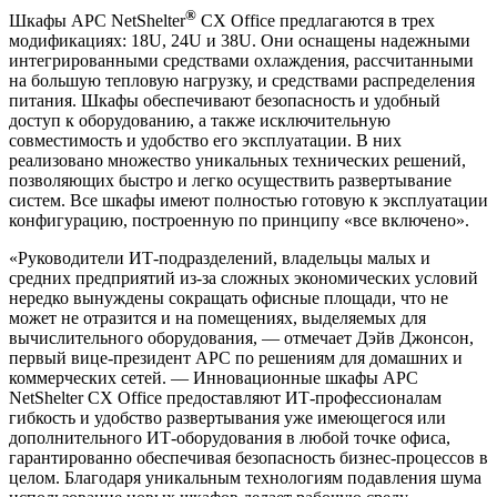
®
Шкафы
APC
NetShelter
CX Office предлагаются в трех
модификациях: 18U, 24U и 38U. Они оснащены надежными
интегрированными средствами охлаждения, рассчитанными
на большую тепловую нагрузку, и средствами распределения
питания. Шкафы обеспечивают безопасность и удобный
доступ к оборудованию, а также исключительную
совместимость и удобство его эксплуатации. В них
реализовано множество уникальных технических решений,
позволяющих быстро и легко осуществить развертывание
систем. Все шкафы имеют полностью готовую к эксплуатации
конфигурацию, построенную по принципу «все включено».
«Руководители ИТ-подразделений, владельцы малых и
средних предприятий из-за сложных экономических условий
нередко вынуждены сокращать офисные площади, что не
может не отразится и на помещениях, выделяемых для
вычислительного оборудования, — отмечает Дэйв Джонсон,
первый вице-президент
APC
по решениям для домашних и
коммерческих сетей. — Инновационные шкафы
APC
NetShelter CX Office предоставляют ИТ-профессионалам
гибкость и удобство развертывания уже имеющегося или
дополнительного ИТ-оборудования в любой точке офиса,
гарантированно обеспечивая безопасность бизнес-процессов в
целом. Благодаря уникальным технологиям подавления шума