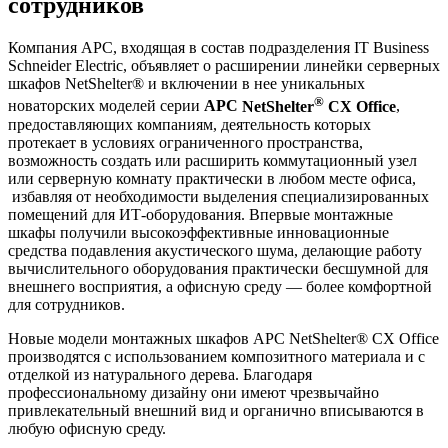
сотрудников
Компания
APC
, входящая в состав подразделения IT Business
Schneider Electric, объявляет о расширении линейки серверных
шкафов NetShelter® и включении в нее уникальных
®
новаторских моделей серии
APC
NetShelter
CX Office
,
предоставляющих компаниям, деятельность которых
протекает в условиях ограниченного пространства,
возможность создать или расширить коммутационный узел
или серверную комнату практически в любом месте офиса,
избавляя от необходимости выделения специализированных
помещений для ИТ-оборудования. Впервые монтажные
шкафы получили высокоэффективные инновационные
средства подавления акустического шума, делающие работу
вычислительного оборудования практически бесшумной для
внешнего восприятия, а офисную среду — более комфортной
для сотрудников.
Новые модели монтажных шкафов APC NetShelter® CX Office
производятся с использованием композитного материала и с
отделкой из натурального дерева. Благодаря
профессиональному дизайну они имеют чрезвычайно
привлекательный внешний вид и органично вписываются в
любую офисную среду.