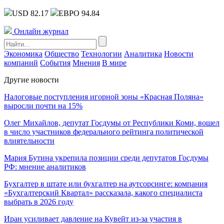
USD 82.17
ЕВРО 94.84
Онлайн журнал
Экономика
Общество
Технологии
Аналитика
Новости
компаний
События
Мнения
В мире
Другие новости
Налоговые поступления игорной зоны «Красная Поляна»
выросли почти на 15%
Олег Михайлов, депутат Госдумы от Республики Коми, вошел
в число участников федерального рейтинга политической
влиятельности
Мария Бутина укрепила позиции среди депутатов Госдумы
РФ: мнение аналитиков
Бухгалтер в штате или бухгалтер на аутсорсинге: компания
«Бухгалтерский Квартал» рассказала, какого специалиста
выбрать в 2026 году
Иран усиливает давление на Кувейт из-за участия в