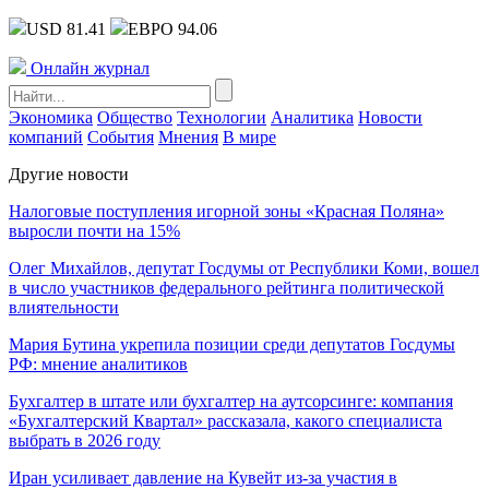
USD 81.41
ЕВРО 94.06
Онлайн журнал
Экономика
Общество
Технологии
Аналитика
Новости
компаний
События
Мнения
В мире
Другие новости
Налоговые поступления игорной зоны «Красная Поляна»
выросли почти на 15%
Олег Михайлов, депутат Госдумы от Республики Коми, вошел
в число участников федерального рейтинга политической
влиятельности
Мария Бутина укрепила позиции среди депутатов Госдумы
РФ: мнение аналитиков
Бухгалтер в штате или бухгалтер на аутсорсинге: компания
«Бухгалтерский Квартал» рассказала, какого специалиста
выбрать в 2026 году
Иран усиливает давление на Кувейт из-за участия в