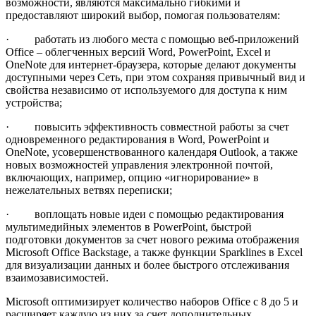
возможности, являются максимально гибкими и
предоставляют широкий выбор, помогая пользователям:
· работать из любого места с помощью веб-приложений
Office – облегченных версий Word, PowerPoint, Excel и
OneNote для интернет-браузера, которые делают документы
доступными через Сеть, при этом сохраняя привычный вид и
свойства независимо от используемого для доступа к ним
устройства;
· повысить эффективность совместной работы за счет
одновременного редактирования в Word, PowerPoint и
OneNote, усовершенствованного календаря Outlook, а также
новых возможностей управления электронной почтой,
включающих, например, опцию «игнорирование» в
нежелательных ветвях переписки;
· воплощать новые идеи с помощью редактирования
мультимедийных элементов в PowerPoint, быстрой
подготовки документов за счет нового режима отображения
Microsoft Office Backstage, а также функции Sparklines в Excel
для визуализации данных и более быстрого отслеживания
взаимозависимостей.
Microsoft оптимизирует количество наборов Office с 8 до 5 и
расширяет каждую из них за счет дополнительных