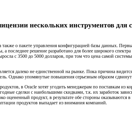
ицензии нескольких инструментов для 
и, а также о пакете управления конфигурацией базы данных. Пер
, а последнее решение разработано для более широкого спектра
ыросла с 3500 до 5000 долларов, при том что цена самой систем
вляется далеко не единственной на рынке. Пока причина видитс
тель. Однако упомянутые повышения серьезным образом сдвинут
одуктов, в Oracle хотят угодить менеджерам по поставкам из ко
ные сделки с наибольшими скидками, т.к. их заработок зависит
око оцененный продукт, в результате обе стороны оказываются 
адаптации продуктов выпадает из внимания компаний.