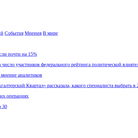
ий
События
Мнения
В мире
сли почти на 15%
 число участников федерального рейтинга политической влияте
 мнение аналитиков
хгалтерский Квартал» рассказала, какого специалиста выбрать в 
ких операциях
о 30