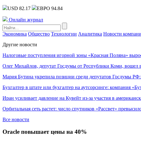
USD 82.17
ЕВРО 94.84
Онлайн журнал
Экономика
Общество
Технологии
Аналитика
Новости компан
Другие новости
Налоговые поступления игорной зоны «Красная Поляна» выро
Олег Михайлов, депутат Госдумы от Республики Коми, вошел в
Мария Бутина укрепила позиции среди депутатов Госдумы РФ:
Бухгалтер в штате или бухгалтер на аутсорсинге: компания «Бу
Иран усиливает давление на Кувейт из-за участия в американс
Орбитальная сеть растет: число спутников «Рассвет» превысил
Все новости
Oracle повышает цены на 40%