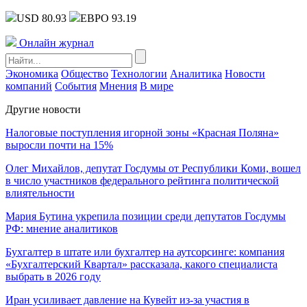
USD 80.93
ЕВРО 93.19
Онлайн журнал
Экономика
Общество
Технологии
Аналитика
Новости
компаний
События
Мнения
В мире
Другие новости
Налоговые поступления игорной зоны «Красная Поляна»
выросли почти на 15%
Олег Михайлов, депутат Госдумы от Республики Коми, вошел
в число участников федерального рейтинга политической
влиятельности
Мария Бутина укрепила позиции среди депутатов Госдумы
РФ: мнение аналитиков
Бухгалтер в штате или бухгалтер на аутсорсинге: компания
«Бухгалтерский Квартал» рассказала, какого специалиста
выбрать в 2026 году
Иран усиливает давление на Кувейт из-за участия в