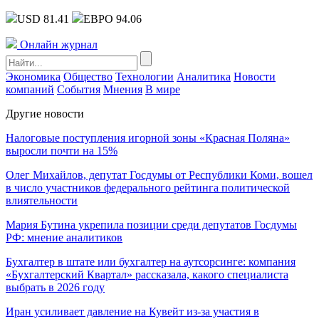
USD 81.41
ЕВРО 94.06
Онлайн журнал
Экономика
Общество
Технологии
Аналитика
Новости
компаний
События
Мнения
В мире
Другие новости
Налоговые поступления игорной зоны «Красная Поляна»
выросли почти на 15%
Олег Михайлов, депутат Госдумы от Республики Коми, вошел
в число участников федерального рейтинга политической
влиятельности
Мария Бутина укрепила позиции среди депутатов Госдумы
РФ: мнение аналитиков
Бухгалтер в штате или бухгалтер на аутсорсинге: компания
«Бухгалтерский Квартал» рассказала, какого специалиста
выбрать в 2026 году
Иран усиливает давление на Кувейт из-за участия в