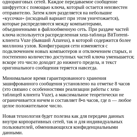
одноранговых сетей. Каждое передаваемое сообщение
шифруется с помощью ключа, который остается неизвестен
отправителю. Затем ключ разделяется на небольшие
«кусочки» (исходный вариант при этом уничтожается),
которые распределяются между компьютерами,
объединенными в файлообменную сеть. При раздаче частей
ключа используется распределенная хеш-таблица BitTorrent-
клиента Vuze (бывший Azureus), в которой содержится более
миллиона узлов. Конфигурация сети изменяется с
подключением новых компьютеров и отключением старых, и
постепенно количество доступных частей ключа уменьшается;
вскоре это число доходит до нижнего предела, и текст
оригинального сообщения теряется навсегда.
Минимальное время гарантированного хранения
зашифрованного сообщения установлено на отметке 8 часов
(это связано с особенностями реализации работы с хеш-
таблицей клиента Vuze), а максимальное теоретически не
ограничивается ничем и составляет 8•n часов, где n — любое
целое положительное число.
Новая технология будет полезна как для передачи данных
внутри корпоративных сетей, так и для индивидуальных
пользователей, обменивающихся конфиденциальными
данными.