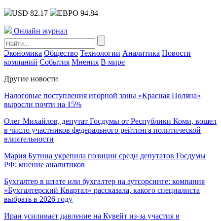
USD 82.17
ЕВРО 94.84
Онлайн журнал
Экономика
Общество
Технологии
Аналитика
Новости
компаний
События
Мнения
В мире
Другие новости
Налоговые поступления игорной зоны «Красная Поляна»
выросли почти на 15%
Олег Михайлов, депутат Госдумы от Республики Коми, вошел
в число участников федерального рейтинга политической
влиятельности
Мария Бутина укрепила позиции среди депутатов Госдумы
РФ: мнение аналитиков
Бухгалтер в штате или бухгалтер на аутсорсинге: компания
«Бухгалтерский Квартал» рассказала, какого специалиста
выбрать в 2026 году
Иран усиливает давление на Кувейт из-за участия в