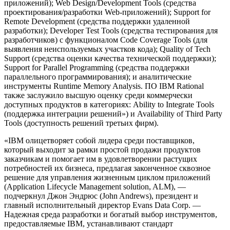
приложений); Web Design/Development Tools (средства
проектирования/разработки Web-приложений); Support for
Remote Development (средства поддержки удаленной
разработки); Developer Test Tools (средства тестирования для
разработчиков) с функционалом Code Coverage Tools (для
выявления неиспользуемых участков кода); Quality of Tech
Support (средства оценки качества технической поддержки);
Support for Parallel Programming (средства поддержки
параллельного программирования); и аналитические
инструменты Runtime Memory Analysis. ПО IBM Rational
также заслужило высшую оценку среди коммерчески
доступных продуктов в категориях: Ability to Integrate Tools
(поддержка интеграции решений») и Availability of Third Party
Tools (доступность решений третьих фирм).
«IBM олицетворяет собой лидера среди поставщиков,
который выходит за рамки простой продажи продуктов
заказчикам и помогает им в удовлетворении растущих
потребностей их бизнеса, предлагая законченное сквозное
решение для управления жизненным циклом приложений
(Application Lifecycle Management solution, ALM), —
подчеркнул Джон Эндрюс (John Andrews), президент и
главный исполнительный директор Evans Data Corp. —
Надежная среда разработки и богатый выбор инструментов,
предоставляемые IBM, устанавливают стандарт