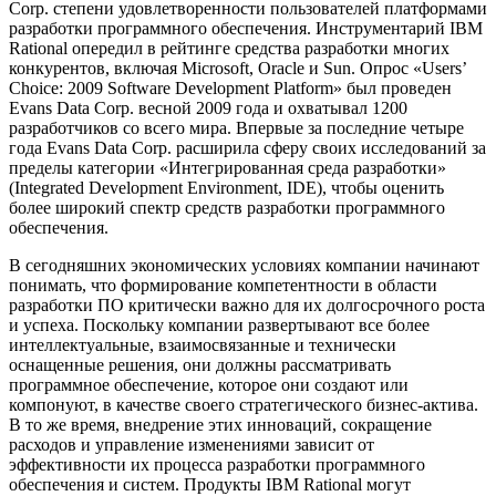
Corp. степени удовлетворенности пользователей платформами
разработки программного обеспечения. Инструментарий IBM
Rational опередил в рейтинге средства разработки многих
конкурентов, включая Microsoft, Oracle и Sun. Опрос «Users’
Choice: 2009 Software Development Platform» был проведен
Evans Data Corp. весной 2009 года и охватывал 1200
разработчиков со всего мира. Впервые за последние четыре
года Evans Data Corp. расширила сферу своих исследований за
пределы категории «Интегрированная среда разработки»
(Integrated Development Environment, IDE), чтобы оценить
более широкий спектр средств разработки программного
обеспечения.
В сегодняшних экономических условиях компании начинают
понимать, что формирование компетентности в области
разработки ПО критически важно для их долгосрочного роста
и успеха. Поскольку компании развертывают все более
интеллектуальные, взаимосвязанные и технически
оснащенные решения, они должны рассматривать
программное обеспечение, которое они создают или
компонуют, в качестве своего стратегического бизнес-актива.
В то же время, внедрение этих инноваций, сокращение
расходов и управление изменениями зависит от
эффективности их процесса разработки программного
обеспечения и систем. Продукты IBM Rational могут