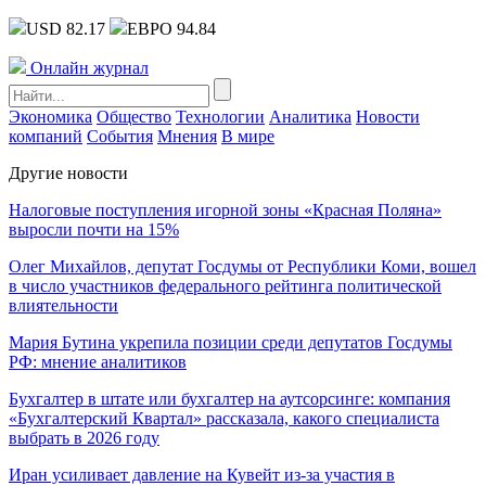
USD 82.17
ЕВРО 94.84
Онлайн журнал
Экономика
Общество
Технологии
Аналитика
Новости
компаний
События
Мнения
В мире
Другие новости
Налоговые поступления игорной зоны «Красная Поляна»
выросли почти на 15%
Олег Михайлов, депутат Госдумы от Республики Коми, вошел
в число участников федерального рейтинга политической
влиятельности
Мария Бутина укрепила позиции среди депутатов Госдумы
РФ: мнение аналитиков
Бухгалтер в штате или бухгалтер на аутсорсинге: компания
«Бухгалтерский Квартал» рассказала, какого специалиста
выбрать в 2026 году
Иран усиливает давление на Кувейт из-за участия в