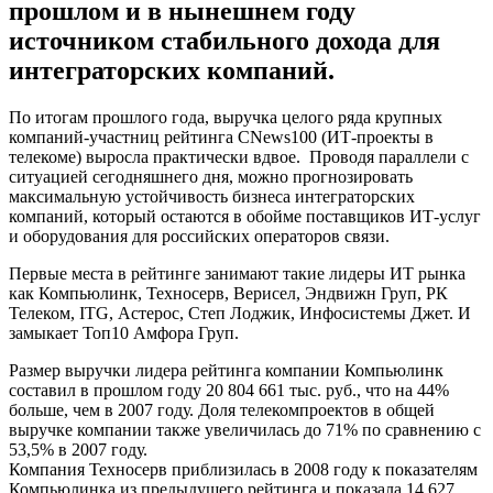
прошлом и в нынешнем году
источником стабильного дохода для
интеграторских компаний.
По итогам прошлого года, выручка целого ряда крупных
компаний-участниц рейтинга CNews100 (ИТ-проекты в
телекоме) выросла практически вдвое. Проводя параллели с
ситуацией сегодняшнего дня, можно прогнозировать
максимальную устойчивость бизнеса интеграторских
компаний, который остаются в обойме поставщиков ИТ-услуг
и оборудования для российских операторов связи.
Первые места в рейтинге занимают такие лидеры ИТ рынка
как Компьюлинк, Техносерв, Верисел, Эндвижн Груп, РК
Телеком, ITG, Астерос, Степ Лоджик, Инфосистемы Джет. И
замыкает Топ10 Амфора Груп.
Размер выручки лидера рейтинга компании Компьюлинк
составил в прошлом году 20 804 661 тыс. руб., что на 44%
больше, чем в 2007 году. Доля телекомпроектов в общей
выручке компании также увеличилась до 71% по сравнению с
53,5% в 2007 году.
Компания Техносерв приблизилась в 2008 году к показателям
Компьюлинка из предыдущего рейтинга и показала 14 627