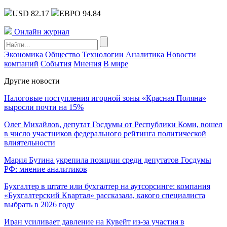
USD 82.17
ЕВРО 94.84
Онлайн журнал
Экономика
Общество
Технологии
Аналитика
Новости
компаний
События
Мнения
В мире
Другие новости
Налоговые поступления игорной зоны «Красная Поляна»
выросли почти на 15%
Олег Михайлов, депутат Госдумы от Республики Коми, вошел
в число участников федерального рейтинга политической
влиятельности
Мария Бутина укрепила позиции среди депутатов Госдумы
РФ: мнение аналитиков
Бухгалтер в штате или бухгалтер на аутсорсинге: компания
«Бухгалтерский Квартал» рассказала, какого специалиста
выбрать в 2026 году
Иран усиливает давление на Кувейт из-за участия в