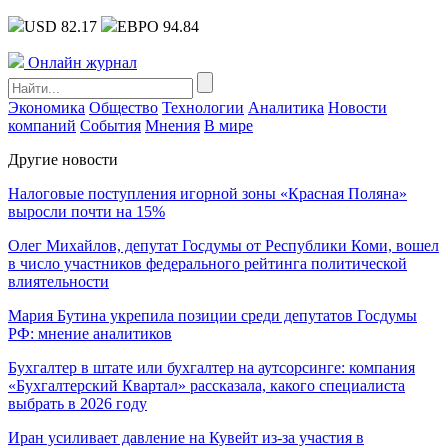
USD 82.17
ЕВРО 94.84
Онлайн журнал
Экономика
Общество
Технологии
Аналитика
Новости
компаний
События
Мнения
В мире
Другие новости
Налоговые поступления игорной зоны «Красная Поляна»
выросли почти на 15%
Олег Михайлов, депутат Госдумы от Республики Коми, вошел
в число участников федерального рейтинга политической
влиятельности
Мария Бутина укрепила позиции среди депутатов Госдумы
РФ: мнение аналитиков
Бухгалтер в штате или бухгалтер на аутсорсинге: компания
«Бухгалтерский Квартал» рассказала, какого специалиста
выбрать в 2026 году
Иран усиливает давление на Кувейт из-за участия в