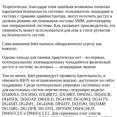
Теоретически, благодаря этим ошибкам возможны попытки
нарушения безопасности системы: пользователи, вошедшие в
систему с правами администратора, могут получить доступ к
уровню режима обслуживания системы SMM, работающему
вне операционной системы. Как указывает производитель, эта
уязвимость может использоваться для атак в стиле руткитов
на безопасность систем.
Сама компания Intel оценила обнаруженную угрозу как
важную.
Однако повода для паники практически нет – во-первых,
потенциальному злоумышленнику понадобится физический
доступ к системе, во-вторых — незаурядные знания.
Тем не менее, Intel рекомендует проявить бдительность, и
обновить BIOS на исправленную версию, доступную на сайте
поддержки. Среди потенциально уязвимых системных плат
для настольных систем перечислены следующие модели:
D5400XS, DX58SO, DX48BT2, DX38BT, DP45SG, DQ45CB,
DQ45EK, DQ43AP, DB43LD, DG41MJ, DG41RQ, DG41TY,
DG45ID, DG45FC, DG43NB, DP43TF, DQ35JO, DQ35MP,
DG33BU, DG33FB, DG33TL, DP35DP, D945GSEJT,
D945GCLF и D945GCLF2. Для серверных плат список