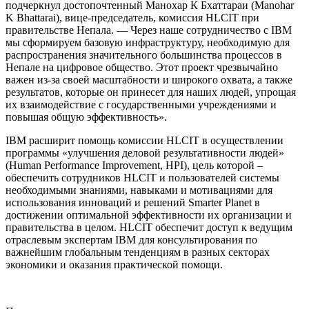
подчеркнул достопочтенный Манохар К Бхаттараи (Manohar
K Bhattarai), вице-председатель, комиссия HLCIT при
правительстве Непала. — Через наше сотрудничество с IBM
мы сформируем базовую инфраструктуру, необходимую для
распространения значительного большинства процессов в
Непале на цифровое общество. Этот проект чрезвычайно
важен из-за своей масштабности и широкого охвата, а также
результатов, которые он принесет для наших людей, упрощая
их взаимодействие с государственными учреждениями и
повышая общую эффективность».
IBM расширит помощь комиссии HLCIT в осуществлении
программы «улучшения деловой результативности людей»
(Human Performance Improvement, HPI), цель которой –
обеспечить сотрудников HLCIT и пользователей системы
необходимыми знаниями, навыками и мотивациями для
использования инноваций и решений Smarter Planet в
достижении оптимальной эффективности их организации и
правительства в целом. HLCIT обеспечит доступ к ведущим
отраслевым экспертам IBM для консультирования по
важнейшим глобальным тенденциям в разных секторах
экономики и оказания практической помощи.