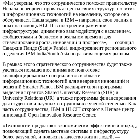
«Мы уверены, что это сотрудничество поможет правительству
Непала переориентировать акценты своих структур, политик
и информационных технологий на население, которое оно
обслуживает. Наша задача, в IBM – направить свои знания и
опыт на помощь HLCIT в построении рамочной
инфраструктуры, динамично взаимодействуя с населением,
сообществами и бизнесом в реальном времени для
стимулирования роста, инноваций и прогресса», — сообщил
Санджив Панде (Sanjiv Pande), вице-президент регионального
отделения IBM India/South Asia по развивающимся рынкам.
В рамках этого стратегического сотрудничества будет также
уделяться повышенное внимание подготовке
квалифицированных специалистов в области
информационных технологий для внедрения инноваций и
решений Smarter Planet. IBM расширит свои программы
выделения грантов Shared University Research (SUR) и
University Relations (UR), а также программы финансирования
для студентов и научных сотрудников с ученой степенью. Как
часть сотрудничества, IBM и HLCIT откроют в Непале центр
инноваций Open Innovation Resource Center.
«Технологии предлагают экономически эффективный подход,
позволяющий сделать местные системы и инфраструктуру
более разумной, и повысить качество жизни людей, —