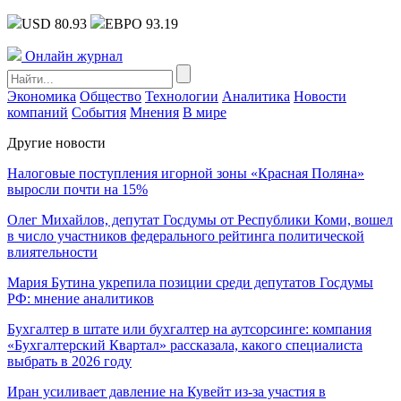
USD 80.93
ЕВРО 93.19
Онлайн журнал
Экономика
Общество
Технологии
Аналитика
Новости
компаний
События
Мнения
В мире
Другие новости
Налоговые поступления игорной зоны «Красная Поляна»
выросли почти на 15%
Олег Михайлов, депутат Госдумы от Республики Коми, вошел
в число участников федерального рейтинга политической
влиятельности
Мария Бутина укрепила позиции среди депутатов Госдумы
РФ: мнение аналитиков
Бухгалтер в штате или бухгалтер на аутсорсинге: компания
«Бухгалтерский Квартал» рассказала, какого специалиста
выбрать в 2026 году
Иран усиливает давление на Кувейт из-за участия в