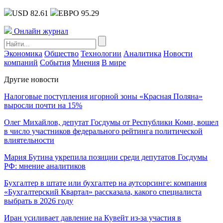
USD 82.61
ЕВРО 95.29
Онлайн журнал
Экономика
Общество
Технологии
Аналитика
Новости
компаний
События
Мнения
В мире
Другие новости
Налоговые поступления игорной зоны «Красная Поляна»
выросли почти на 15%
Олег Михайлов, депутат Госдумы от Республики Коми, вошел
в число участников федерального рейтинга политической
влиятельности
Мария Бутина укрепила позиции среди депутатов Госдумы
РФ: мнение аналитиков
Бухгалтер в штате или бухгалтер на аутсорсинге: компания
«Бухгалтерский Квартал» рассказала, какого специалиста
выбрать в 2026 году
Иран усиливает давление на Кувейт из-за участия в