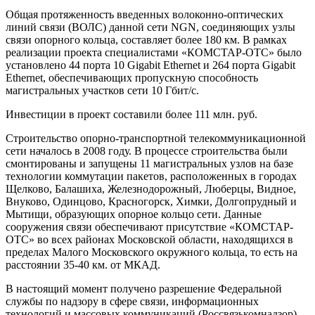
Общая протяженность введенных волоконно-оптических
линий связи (ВОЛС) данной сети NGN, соединяющих узлы
связи опорного кольца, составляет более
180 км
. В рамках
реализации проекта специалистами «КОМСТАР-ОТС» было
установлено 44 порта 10 Gigabit Ethernet и 264 порта Gigabit
Ethernet, обеспечивающих пропускную способность
магистральных участков сети 10 Гбит/с.
Инвестиции в проект составили более 111 млн. руб.
Строительство опорно-транспортной телекоммуникационной
сети началось в 2008 году. В процессе строительства были
смонтированы и запущены 11 магистральных узлов на базе
технологии коммутации пакетов, расположенных в городах
Щелково, Балашиха, Железнодорожный, Люберцы, Видное,
Внуково, Одинцово, Красногорск, Химки, Долгопрудный и
Мытищи, образующих опорное кольцо сети. Данные
сооружения связи обеспечивают присутствие «КОМСТАР-
ОТС» во всех районах Московской области, находящихся в
пределах Малого Московского окружного кольца, то есть на
расстоянии 35-
40 км
. от МКАД.
В настоящий момент получено разрешение Федеральной
службы по надзору в сфере связи, информационных
технологий и массовых коммуникаций (Россвязькомнадзор)