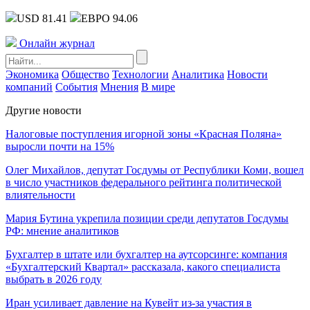
USD 81.41
ЕВРО 94.06
Онлайн журнал
Экономика
Общество
Технологии
Аналитика
Новости
компаний
События
Мнения
В мире
Другие новости
Налоговые поступления игорной зоны «Красная Поляна»
выросли почти на 15%
Олег Михайлов, депутат Госдумы от Республики Коми, вошел
в число участников федерального рейтинга политической
влиятельности
Мария Бутина укрепила позиции среди депутатов Госдумы
РФ: мнение аналитиков
Бухгалтер в штате или бухгалтер на аутсорсинге: компания
«Бухгалтерский Квартал» рассказала, какого специалиста
выбрать в 2026 году
Иран усиливает давление на Кувейт из-за участия в