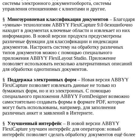
системы электронного документооборота, системы
управления отношениями с клиентами и другие.
§
Многоуровневая классификация документов
– Благодаря
«умным» технологиям ABBYY FlexiCapture 9.0 безошибочно
находит в документах ключевые области и извлекает из них
информацию. В новой версии продукта предусмотрены
различные функции для классификации и индексации
документов. Настроить систему на обработку различных
типов документов можно с помощью специального
приложения ABBYY FlexiLayout Studio. Приложение
позволяет использовать несколько альтернативных описаний
для обработки однотипных документов.
§
Поддержка электронных форм
– Новая версия ABBYY
FlexiCapture позволяет извлекать данные не только из
бумажных форм, но и из электронных. С помощью
специального приложения ABBYY FormDesigner возможно
самостоятельно создавать формы в формате PDF, которые
могут быть использованы, например, для заполнения
различных анкет и заявлений в Интернете.
§
Улучшенный интерфейс
– В новой версии ABBYY
FlexiCapture улучшен интерфейс для операторов: новый
интерфейс позволяет сделать обработку документов ещё более