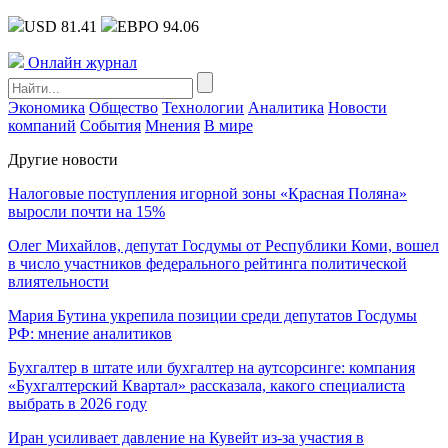
USD 81.41
ЕВРО 94.06
Онлайн журнал
Экономика
Общество
Технологии
Аналитика
Новости
компаний
События
Мнения
В мире
Другие новости
Налоговые поступления игорной зоны «Красная Поляна»
выросли почти на 15%
Олег Михайлов, депутат Госдумы от Республики Коми, вошел
в число участников федерального рейтинга политической
влиятельности
Мария Бутина укрепила позиции среди депутатов Госдумы
РФ: мнение аналитиков
Бухгалтер в штате или бухгалтер на аутсорсинге: компания
«Бухгалтерский Квартал» рассказала, какого специалиста
выбрать в 2026 году
Иран усиливает давление на Кувейт из-за участия в