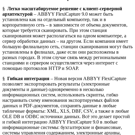
§
Легко масштабируемое решение с клиент-серверной
архитектурой
– ABBYY FlexiCapture 9.0 может быть
установлена как на отдельный компьютер, так и в
корпоративную сеть – в зависимости от объема документов,
которые требуется сканировать. При этом станция
сканирования может располагаться на одном компьютере, а
сервер обработки данных – на другом. Если компания имеет
большую филиальную сеть, станции сканирования могут быть
установлены в филиалах, даже если они расположены в
разных городах. В этом случае связь между региональными
станциями и сервером осуществляется через интернет с
помощью протоколов HTTP и SOAP.
§
Гибкая интеграция
– Новая версия ABBYY FlexiCapture
позволяет экспортировать результаты (электронные
документы и данные) одновременно в несколько
информационных систем, использовать скрипты, гибко
настраивать схему именования экспортируемых файлов
данных и PDF-документов, сохранять данные в любые
табличные форматы: XML, XLS, DBF, CSV, а также в любые
OLE DB и ODBC источники данных. Всё это делает простой
и гибкой интеграцию ABBYY FlexiCapture 9.0 в любые
информационные системы: бухгалтерские и финансовые,
системы управления содержанием, электронные архивы,