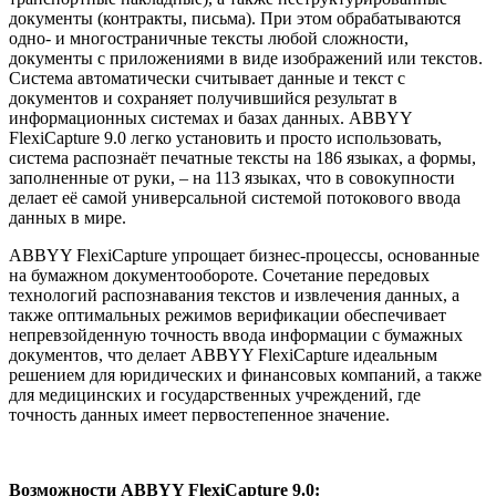
документы (контракты, письма). При этом обрабатываются
одно- и многостраничные тексты любой сложности,
документы с приложениями в виде изображений или текстов.
Система автоматически считывает данные и текст с
документов и сохраняет получившийся результат в
информационных системах и базах данных. ABBYY
FlexiCapture 9.0 легко установить и просто использовать,
система распознаёт печатные тексты на 186 языках, а формы,
заполненные от руки, – на 113 языках, что в совокупности
делает её самой универсальной системой потокового ввода
данных в мире.
ABBYY FlexiCapture упрощает бизнес-процессы, основанные
на бумажном документообороте. Сочетание передовых
технологий распознавания текстов и извлечения данных, а
также оптимальных режимов верификации обеспечивает
непревзойденную точность ввода информации с бумажных
документов, что делает ABBYY FlexiCapture идеальным
решением для юридических и финансовых компаний, а также
для медицинских и государственных учреждений, где
точность данных имеет первостепенное значение.
Возможности ABBYY FlexiCapture 9.0: