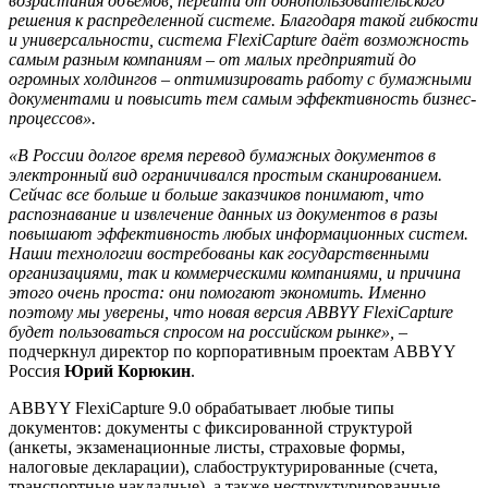
возрастания объемов, перейти от однопользовательского
решения к распределенной системе. Благодаря такой гибкости
и универсальности, система
FlexiCapture
даёт возможность
самым разным компаниям – от малых предприятий до
огромных холдингов – оптимизировать работу с бумажными
документами и повысить тем самым эффективность бизнес-
процессов».
«В России долгое время перевод бумажных документов в
электронный вид ограничивался простым сканированием.
Сейчас все больше и больше заказчиков понимают, что
распознавание и извлечение данных из документов в разы
повышают эффективность любых информационных систем.
Наши технологии востребованы как государственными
организациями, так и коммерческими компаниями, и причина
этого очень проста: они помогают экономить. Именно
поэтому мы уверены, что новая версия ABBYY FlexiCapture
будет пользоваться спросом на российском рынке»,
–
подчеркнул директор по корпоративным проектам ABBYY
Россия
Юрий Корюкин
.
ABBYY FlexiCapture 9.0 обрабатывает любые типы
документов: документы с фиксированной структурой
(анкеты, экзаменационные листы, страховые формы,
налоговые декларации), слабоструктурированные (счета,
транспортные накладные), а также неструктурированные