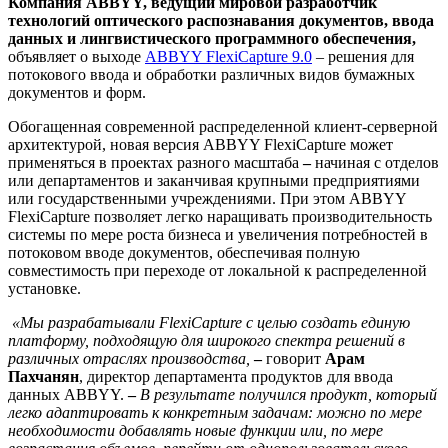
Компания
ABBYY
, ведущий мировой разработчик
технологий оптического распознавания документов, ввода
данных и лингвистического программного обеспечения,
объявляет о выходе
ABBYY FlexiCapture 9.0
– решения для
потокового ввода и обработки различных видов бумажных
документов и форм.
Обогащенная современной распределенной клиент-серверной
архитектурой, новая версия ABBYY FlexiCapture может
применяться в проектах разного масштаба
–
начиная с отделов
или департаментов и заканчивая крупными предприятиями
или государственными учреждениями. При этом ABBYY
FlexiCapture позволяет легко наращивать производительность
системы по мере роста бизнеса и увеличения потребностей в
потоковом вводе документов, обеспечивая полную
совместимость при переходе от локальной к распределенной
установке.
«Мы разрабатывали FlexiCapture с целью создать единую
платформу, подходящую для широкого спектра решений в
различных отраслях производства,
–
говорит
Арам
Пахчанян
, директор департамента продуктов для ввода
данных ABBYY.
–
В результате получился продукт, который
легко адаптировать к конкретным задачам: можно по мере
необходимости добавлять новые функции или, по мере