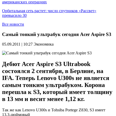
американских операциях
Орбитальная сеть растет: число спутников «Рассвет»
превысило 30
Все новости
Самый тонкий ультрабук сегодня Acer Aspire S3
05.09.2011 | 10:27
Экономика
Дебют Acer Aspire S3 Ultrabook
состоялся 2 сентября, в Берлине, на
IFA. Теперь Lenovo U300s не является
самым тонким ультрабуком. Корона
перешла к S3, который имеет толщину
в 13 мм и весит менее 1,12 кг.
Так же как Lenovo U300s и Tohsiba Portege Z830, S3 имеет
13.3-дюймовый