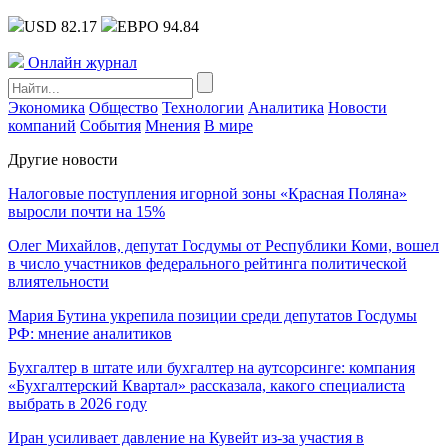
USD 82.17
ЕВРО 94.84
Онлайн журнал
Экономика
Общество
Технологии
Аналитика
Новости
компаний
События
Мнения
В мире
Другие новости
Налоговые поступления игорной зоны «Красная Поляна»
выросли почти на 15%
Олег Михайлов, депутат Госдумы от Республики Коми, вошел
в число участников федерального рейтинга политической
влиятельности
Мария Бутина укрепила позиции среди депутатов Госдумы
РФ: мнение аналитиков
Бухгалтер в штате или бухгалтер на аутсорсинге: компания
«Бухгалтерский Квартал» рассказала, какого специалиста
выбрать в 2026 году
Иран усиливает давление на Кувейт из-за участия в