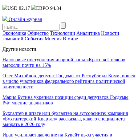
USD 82.17
ЕВРО 94.84
Онлайн журнал
Экономика
Общество
Технологии
Аналитика
Новости
компаний
События
Мнения
В мире
Другие новости
Налоговые поступления игорной зоны «Красная Поляна»
выросли почти на 15%
Олег Михайлов, депутат Госдумы от Республики Коми, вошел
в число участников федерального рейтинга политической
влиятельности
Мария Бутина укрепила позиции среди депутатов Госдумы
РФ: мнение аналитиков
Бухгалтер в штате или бухгалтер на аутсорсинге: компания
«Бухгалтерский Квартал» рассказала, какого специалиста
выбрать в 2026 году
Иран усиливает давление на Кувейт из-за участия в