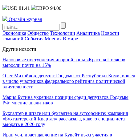
USD 81.41
ЕВРО 94.06
Онлайн журнал
Экономика
Общество
Технологии
Аналитика
Новости
компаний
События
Мнения
В мире
Другие новости
Налоговые поступления игорной зоны «Красная Поляна»
выросли почти на 15%
Олег Михайлов, депутат Госдумы от Республики Коми, вошел
в число участников федерального рейтинга политической
влиятельности
Мария Бутина укрепила позиции среди депутатов Госдумы
РФ: мнение аналитиков
Бухгалтер в штате или бухгалтер на аутсорсинге: компания
«Бухгалтерский Квартал» рассказала, какого специалиста
выбрать в 2026 году
Иран усиливает давление на Кувейт из-за участия в