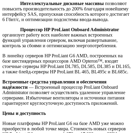
Интеллектуальные дисковые массивы
позволяют
повысить производительность до 200% благодаря новейшему
интерфейсу SAS, пропускная способность которого достигает
6 Гбит/с, и оптимизации подсистемы ввода-вывода.
Процессор HP ProLiant Onboard Administrator
организует работу всех наиболее важных встроенных
функций управления сервером, включая развертывание,
контроль за сбоями и оптимизацию энергопотребления.
В линейку серверов HP ProLiant G6 AMD, построенных на
базе шестиядерных процессоров AMD Opteron™, входят
стоечные серверы HP ProLiant DL785, DL585, DL385 и DL165,
а также блейд-серверы HP ProLiant BL 465, BL495c и BL685c.
Встроенные средства управления и обеспечения
надёжности
— Встроенный процессор ProLiant Onboard
Administrator позволяет осуществлять удаленное управление
серверами. Избыточные вентиляторы и источники питания
гарантируют круглосуточную доступность приложений.
Цены и доступность
Новые платформы HP ProLiant G6 на базе AMD уже можно
приобрести в любой точке мира. Стоимость новых серверов