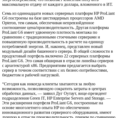
максимальную отдачу от каждого доллара, вложенного в ИТ.
Семь из одиннадцати новых серверных платформ HP ProLiant
G6 построены на базе шестиядерных процессоров AMD
Opteron, тем самым, обеспечивая непревзойденное
соотношение цена/производительность. Другая платформа
ProLiant G6 имеет удвоенную плотность монтажа по
сравнению с традиционными стоечными серверами и
повышенную производительность в расчете на единицу
потребляемой энергии. И, наконец, представлен новый
модульный дизайн башенного сервера. В общей сложности в
продуктовый портфель включено 22 серверных платформы
ProLiant G6. Это самая обширная в отрасли линейка серверов
с архитектурой x86. Предприятиям предлагается выбрать
сервер в точном соответствии с их бизнес-потребностями,
бюджетом и рабочей нагрузкой.
“Сегодня как никогда клиенты хватаются за любую
возможность, позволяющую сократить затраты в центрах
обработки данных, — заявил Дуг Оутаут, вице-президент
подразделения Green IT, HP Enterprise Servers and Storage. —
Эти расширения портфеля ProLiant G6, построенные на
основе многолетнего опыта HP по обеспечению
инновационного развития серверного оборудования, имеют
лучшую в отрасли производительность, причем по сравнению