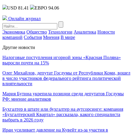
USD 81.41
ЕВРО 94.06
Онлайн журнал
Экономика
Общество
Технологии
Аналитика
Новости
компаний
События
Мнения
В мире
Другие новости
Налоговые поступления игорной зоны «Красная Поляна»
выросли почти на 15%
Олег Михайлов, депутат Госдумы от Республики Коми, вошел
в число участников федерального рейтинга политической
влиятельности
Мария Бутина укрепила позиции среди депутатов Госдумы
РФ: мнение аналитиков
Бухгалтер в штате или бухгалтер на аутсорсинге: компания
«Бухгалтерский Квартал» рассказала, какого специалиста
выбрать в 2026 году
Иран усиливает давление на Кувейт из-за участия в