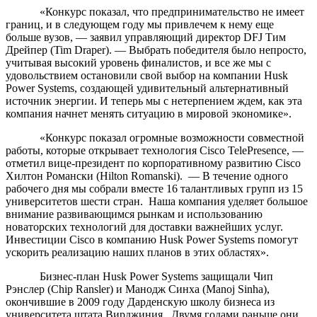
«Конкурс показал, что предпринимательство не имеет
границ, и в следующем году мы привлечем к нему еще
больше вузов, — заявил управляющий директор DFJ Тим
Дрейпер (Tim Draper). — Выбрать победителя было непросто,
учитывая высокий уровень финалистов, и все же мы с
удовольствием остановили свой выбор на компании Husk
Power Systems, создающей удивительный альтернативный
источник энергии. И теперь мы с нетерпением ждем, как эта
компания начнет менять ситуацию в мировой экономике».
«Конкурс показал огромные возможности совместной
работы, которые открывает технология Cisco TelePresence, —
отметил вице-президент по корпоративному развитию Cisco
Хилтон Романски (Hilton Romanski). — В течение одного
рабочего дня мы собрали вместе 16 талантливых групп из 15
университетов шести стран. Наша компания уделяет большое
внимание развивающимся рынкам и использованию
новаторских технологий для доставки важнейших услуг.
Инвестиции Cisco в компанию Husk Power Systems помогут
ускорить реализацию наших планов в этих областях».
Бизнес-план Husk Power Systems защищали Чип
Рэнслер (Chip Ransler) и Манодж Синха (Manoj Sinha),
окончившие в 2009 году Дарденскую школу бизнеса из
университета штата Вирджиния. Двумя годами раньше они