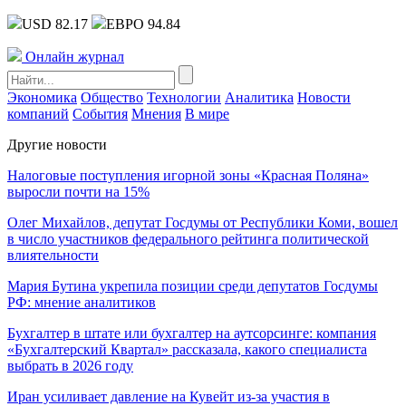
USD 82.17
ЕВРО 94.84
Онлайн журнал
Экономика
Общество
Технологии
Аналитика
Новости
компаний
События
Мнения
В мире
Другие новости
Налоговые поступления игорной зоны «Красная Поляна»
выросли почти на 15%
Олег Михайлов, депутат Госдумы от Республики Коми, вошел
в число участников федерального рейтинга политической
влиятельности
Мария Бутина укрепила позиции среди депутатов Госдумы
РФ: мнение аналитиков
Бухгалтер в штате или бухгалтер на аутсорсинге: компания
«Бухгалтерский Квартал» рассказала, какого специалиста
выбрать в 2026 году
Иран усиливает давление на Кувейт из-за участия в