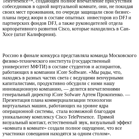
TelePresence™, создающей полное впечатление присутствия
собеседников в одной виртуальной комнате, они, не покидая
своих мест проживания, по очереди защищали свои бизнес-
планы перед жюри в составе опытных инвесторов из DFJ и
партнерских фондов DFJ, а также руководителей отдела
корпоративного развития Cisco, которые находились в Сан-
Хосе (штат Калифорния).
Россию в финале конкурса представляла команда Московского
физико-технического института (государственный
университет МФТИ) в составе студентов и аспирантов,
работающих в компании iCore Software. «Мы рады, что,
находясь в разных частях света с ведущими венчурными
капиталистами, продуктивно обсудили с ними нашу
инновационную компанию, — делится впечатлениями
генеральный директор iCore Sofware Артем Прокопенко. —
Презентация плана коммерциализации технологии
виртуальных машин, работающих на уровне ядра
операционной системы, стала возможной благодаря
уникальному комплексу Cisco TelePresence. Прямой
визуальный контакт, естественный звук, визуальный эффект
«комната в комнате» создали полное ощущение, что все
участники совещания находятся за одним столом».