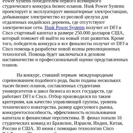
Power Systems победителем первого всемирного
студенческого конкурса бизнес-планов. Husk Power Systems
проектирует и эксплуатирует миниатюрные электростанции,
добывающие электричество из рисовой шелухи для
отдаленных индийских деревень, где отсутствуют
электрические сети.
Husk Power Systems
получит от DFJ и
Cisco стартовый капитал в размере 250.000 долларов США,
который поможет ей выйти на новый этап развития. Кроме
того, победитель конкурса и все финалисты получат от DFJ и
Cisco помощь в разработке новой волны революционных
технологий. Помощь будет заключаться в деловом
наставничестве и профессиональной оценке представленных
планов.
На конкурс, ставший первым международным
соревнованием подобного рода, были поданы нескольких
тысяч бизнес-планов, составленных студентами
университетов и школ бизнеса из всех государств, где
работают DFJ и Cisco. Отбор производился по таким
критериям, как качество управляющей группы, уровень
технического новаторства, размер адресуемого рынка,
конкурентоспособность, эффективность использования
капитала и финансовые перспективы. В финал попали 16
студенческих команд из Бразилии, Израиля, Индии, Китая,
России и США. 30 июня с помощью технологии Cisco