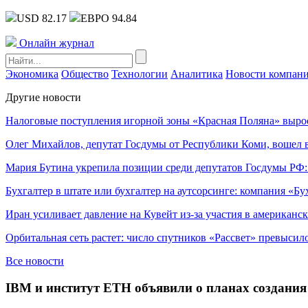
USD 82.17
ЕВРО 94.84
Онлайн журнал
Экономика
Общество
Технологии
Аналитика
Новости компан
Другие новости
Налоговые поступления игорной зоны «Красная Поляна» выро
Олег Михайлов, депутат Госдумы от Республики Коми, вошел в
Мария Бутина укрепила позиции среди депутатов Госдумы РФ:
Бухгалтер в штате или бухгалтер на аутсорсинге: компания «Бу
Иран усиливает давление на Кувейт из-за участия в американс
Орбитальная сеть растет: число спутников «Рассвет» превысил
Все новости
IBM и институт ETH объявили о планах создани