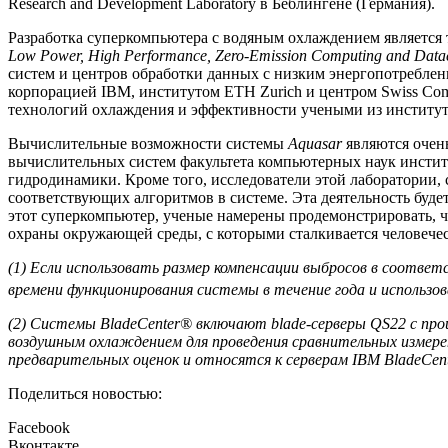
Research and Development Laboratory в Беблингене (Германия).
Разработка суперкомпьютера с водяным охлаждением является
Low Power, High Performance, Zero-Emission Computing and Data
систем и центров обработки данных с низким энергопотреблен
корпорацией IBM, институтом ETH Zurich и центром Swiss Comp
технологий охлаждения и эффективности учеными из институтов 
Вычислительные возможности системы
Aquasar
являются очень
вычислительных систем факультета компьютерных наук институ
гидродинамики. Кроме того, исследователи этой лаборатории,
соответствующих алгоритмов в системе. Эта деятельность буд
этот суперкомпьютер, ученые намерены продемонстрировать, 
охраны окружающей среды, с которыми сталкивается человечес
(1) Если использовать размер компенсации выбросов в соотве
времени функционирования системы в течение года и использов
(2) Системы BladeCenter® включают blade-серверы QS22 с проц
воздушным охлаждением для проведения сравнительных измерен
предварительных оценок и относятся к серверам IBM BladeCen
Поделиться новостью:
Facebook
Вконтакте