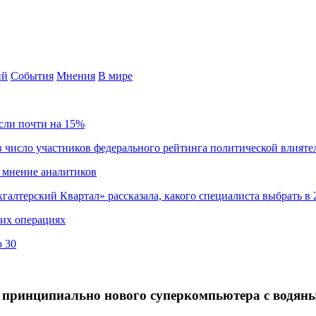
ий
События
Мнения
В мире
сли почти на 15%
 число участников федерального рейтинга политической влияте
 мнение аналитиков
хгалтерский Квартал» рассказала, какого специалиста выбрать в 
ких операциях
о 30
я принципиально нового суперкомпьютера с водян