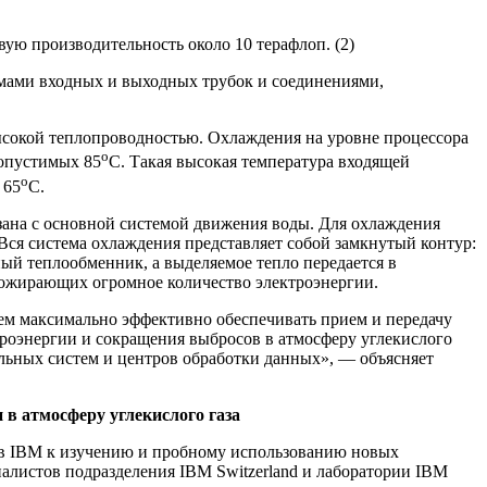
вую производительность около 10 терафлоп. (2)
емами входных и выходных трубок и соединениями,
высокой теплопроводностью. Охлаждения на уровне процессора
о
допустимых 85
C. Такая высокая температура входящей
о
 65
C.
вязана с основной системой движения воды. Для охлаждения
 Вся система охлаждения представляет собой замкнутый контур:
ый теплообменник, а выделяемое тепло передается в
пожирающих огромное количество электроэнергии.
ем максимально эффективно обеспечивать прием и передачу
роэнергии и сокращения выбросов в атмосферу углекислого
ельных систем и центров обработки данных», — объясняет
в атмосферу углекислого газа
тов IBM к изучению и пробному использованию новых
алистов подразделения IBM Switzerland и лаборатории IBM