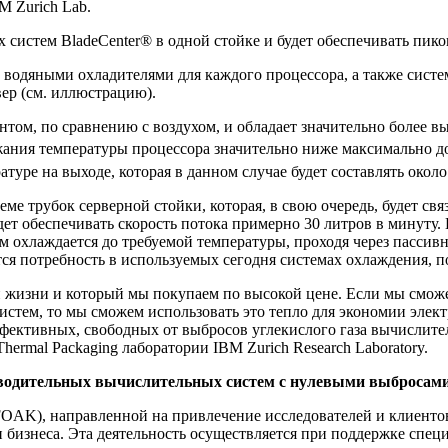
M Zurich Lab.
 систем BladeCenter® в одной стойке и будет обеспечивать пико
 водяными охладителями для каждого процессора, а также сист
ер (см. иллюстрацию).
нтом, по сравнению с воздухом, и обладает значительно более 
ржания температуры процессора значительно ниже максимально 
уре на выходе, которая в данном случае будет составлять около
еме трубок серверной стойки, которая, в свою очередь, будет с
дет обеспечивать скорость потока примерно 30 литров в минуту.
м охлаждается до требуемой температуры, проходя через пассивн
ся потребность в используемых сегодня системах охлаждения, 
й жизни и который мы покупаем по высокой цене. Если мы смож
тем, то мы сможем использовать это тепло для экономии элект
эффективных, свободных от выбросов углекислого газа вычислит
ermal Packaging лаборатории IBM Zurich Research Laboratory.
водительных вычислительных систем с нулевыми выбросами 
 (FOAK), направленной на привлечение исследователей и клиен
бизнеса. Эта деятельность осуществляется при поддержке специ