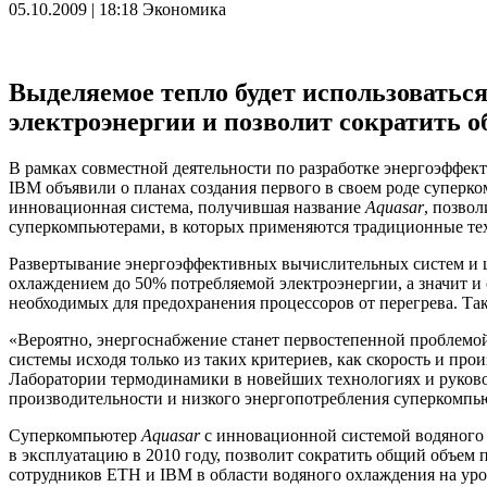
05.10.2009 | 18:18
Экономика
Выделяемое тепло будет использоваться
электроэнергии и позволит сократить 
В рамках совместной деятельности по разработке энергоэффе
IBM объявили о планах создания первого в своем роде суперко
инновационная система, получившая название
Aquasar
, позвол
суперкомпьютерами, в которых применяются традиционные тех
Развертывание энергоэффективных вычислительных систем и ц
охлаждением до 50% потребляемой электроэнергии, а значит и 
необходимых для предохранения процессоров от перегрева. Та
«Вероятно, энергоснабжение станет первостепенной проблемой,
системы исходя только из таких критериев, как скорость и про
Лаборатории термодинамики в новейших технологиях и руково
производительности и низкого энергопотребления суперкомпью
Суперкомпьютер
Aquasar
с инновационной системой водяного о
в эксплуатацию в 2010 году, позволит сократить общий объем
сотрудников ETH и IBM в области водяного охлаждения на ур