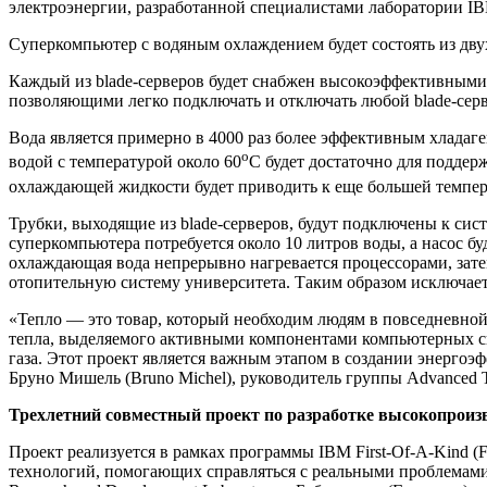
электроэнергии, разработанной специалистами лаборатории IB
Суперкомпьютер с водяным охлаждением будет состоять из двух
Каждый из blade-серверов будет снабжен высокоэффективными
позволяющими легко подключать и отключать любой blade-серв
Вода является примерно в 4000 раз более эффективным хладаге
о
водой с температурой около 60
C будет достаточно для подде
охлаждающей жидкости будет приводить к еще большей температ
Трубки, выходящие из blade-серверов, будут подключены к сист
суперкомпьютера потребуется около 10 литров воды, а насос бу
охлаждающая вода непрерывно нагревается процессорами, зате
отопительную систему университета. Таким образом исключает
«Тепло — это товар, который необходим людям в повседневно
тепла, выделяемого активными компонентами компьютерных сис
газа. Этот проект является важным этапом в создании энерго
Бруно Мишель (Bruno Michel), руководитель группы Advanced Th
Трехлетний совместный проект по разработке высокопроиз
Проект реализуется в рамках программы IBM First-Of-A-Kind
технологий, помогающих справляться с реальными проблемами 