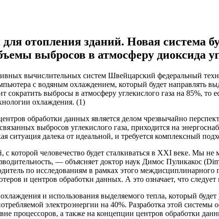
 для отопления зданий. Новая система б
объемы выбросов в атмосферу диоксида у
ктивных вычислительных систем Швейцарский федеральный техн
мпьютера с водяным охлаждением, который будет направлять выде
ит сократить выбросы в атмосферу углекислого газа на 85%, то е
нологии охлаждения. (1)
ентров обработки данных является делом чрезвычайно перспек
связанных выбросов углекислого газа, приходится на энергосна
кая ситуация далека от идеальной, и требуется комплексный по
 с которой человечество будет сталкиваться в XXI веке. Мы не
изводительность, — объясняет доктор наук Димос Пуликакос (Dim
дитель по исследованиям в рамках этого междисциплинарного 
теров и центров обработки данных. А это означает, что следуе
хлаждения и использования выделяемого тепла, который будет у
 потребляемой электроэнергии на 40%. Разработка этой системы
овне процессоров, а также на концепции центров обработки да