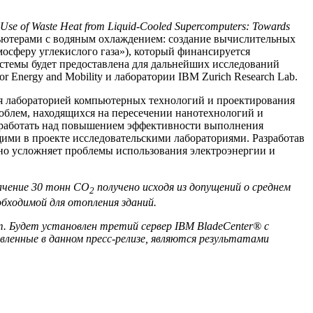
-Use of Waste Heat from Liquid-Cooled Supercomputers: Towards
ьютерами с водяным охлаждением: создание вычислительных
осферу углекислого газа»), который финансируется
системы будет предоставлена для дальнейших исследований
 Energy and Mobility и лаборатории IBM Zurich Research Lab.
ся лабораторией компьютерных технологий и проектирования
облем, находящихся на пересечении нанотехнологий и
ут работать над повышением эффективности выполнения
ими в проекте исследовательскими лабораториями. Разработав
но усложняет проблемы использования электроэнергии и
начение 30 тонн CO
получено исходя из допущений о среднем
2
обходимой для отопления зданий.
em. Будет установлен третий сервер IBM BladeCenter® с
ленные в данном пресс-релизе, являются результатами