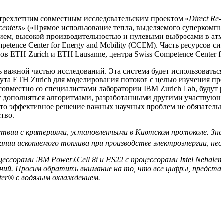
 трехлетним совместным исследовательским проектом «
Direct Re
centers»
(«Прямое использование тепла, выделяемого суперкомп
ием, высокой производительностью и нулевыми выбросами в атм
etence Center for Energy and Mobility (CCEM). Часть ресурсов 
ETH Zurich и ETH Lausanne, центра Swiss Competence Center for
 важной частью исследований. Эта система будет использовать
та ETH Zurich для моделирования потоков с целью изучения пр
 совместно со специалистами лаборатории IBM Zurich Lab, буд
ет дополняться алгоритмами, разработанными другими участвующ
что эффективное решение важных научных проблем не обязатель
тво.
тствии с критериями, установленными в Киотском протоколе. З
ании ископаемого топлива при производстве электроэнергии, не
ессорами IBM PowerXCell 8i и HS22 с процессорами Intel Nehal
ий. Просим обратить внимание на то, что все цифры, представ
ter® с водяным охлаждением.