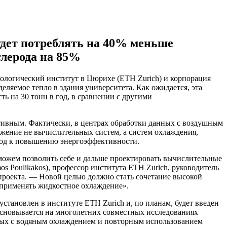
удет потреблять на 40% меньше
глерода на 85%
ологический институт в Цюрихе (ETH Zurich) и корпорация
ляемое тепло в здания университета. Как ожидается, эта
сть на 30 тонн в год, в сравнении с другими
тивным. Фактически, в центрах обработки данных с воздушным
бжение не вычислительных систем, а систем охлаждения,
дход к повышению энергоэффективности.
 можем позволить себе и дальше проектировать вычислительные
os Poulikakos), профессор института ETH Zurich, руководитель
проекта. — Новой целью должно стать сочетание высокой
т применять жидкостное охлаждение».
становлен в институте ETH Zurich и, по планам, будет введен
 основывается на многолетних совместных исследованиях
нных с водяным охлаждением и повторным использованием