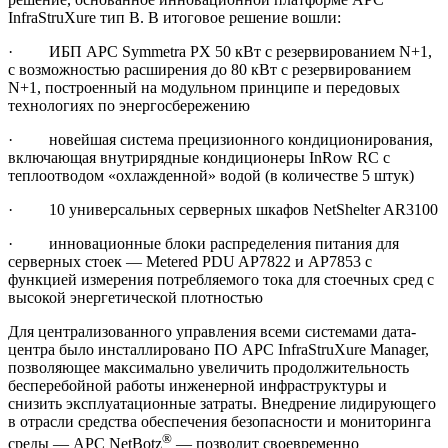
InfraStruXure тип B. В итоговое решение вошли:
· ИБП APC Symmetra PX 50 кВт с резервированием N+1,
с возможностью расширения до 80 кВт с резервированием
N+1, построенный на модульном принципе и передовых
технологиях по энергосбережению
· новейшая система прецизионного кондиционирования,
включающая внутрирядные кондиционеры InRow RC с
теплоотводом «охлажденной» водой (в количестве 5 штук)
· 10 универсальных серверных шкафов NetShelter AR3100
· инновационные блоки распределения питания для
серверных стоек — Metered PDU AP7822 и AP7853 с
функцией измерения потребляемого тока для стоечных сред с
высокой энергетической плотностью
Для централизованного управления всеми системами дата-
центра было инсталлировано ПО APC InfraStruXure Manager,
позволяющее максимально увеличить продолжительность
бесперебойной работы инженерной инфраструктуры и
снизить эксплуатационные затраты. Внедрение лидирующего
в отрасли средства обеспечения безопасности и мониторинга
®
среды — APC NetBotz
— позволит своевременно