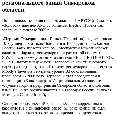
регионального банка Самарской
области.
Поставщиком решения стала компания «ПАРУС» (г. Самара),
«Золотой» партнер АРС by Schneider Electric. Проект был
завершен в феврале
2009 г
.
«Первый Объединенный Банк»
(Первобанк) входит в число
10 крупнейших банков Поволжья и 100 крупнейших банков
России. Банк является членом «Московской межбанковской
валютной биржи», международной расчетной системы
S.W.I.F.T., а также участником системы REUTERS DEALING:
SCRD. Высокая надежность Первобанка как финансового
партнера подтверждена рейтингом международного агентства
Moody’s Investors Service на уровне В3 со стабильным
прогнозом
.
В 2008 году Первобанк стал победителем в
номинации «Банк-лидер» в
VII
региональном конкурсе
«Лучшие люди и предприятия Самарской области». Сегодня
клиенты Банка обслуживаются в 10 городах России, включая
Москву и Санкт-Петербург.
Сегодня экономический кризис внес свои коррективы в
развитие ИТ в финансовой сфере. Многие компании были
вынуждены отказаться от запланированных проектов и