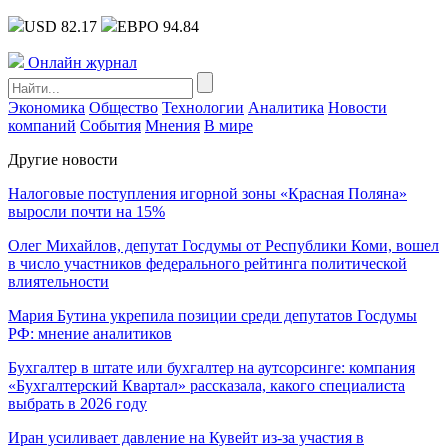
USD 82.17
ЕВРО 94.84
Онлайн журнал
Экономика
Общество
Технологии
Аналитика
Новости
компаний
События
Мнения
В мире
Другие новости
Налоговые поступления игорной зоны «Красная Поляна»
выросли почти на 15%
Олег Михайлов, депутат Госдумы от Республики Коми, вошел
в число участников федерального рейтинга политической
влиятельности
Мария Бутина укрепила позиции среди депутатов Госдумы
РФ: мнение аналитиков
Бухгалтер в штате или бухгалтер на аутсорсинге: компания
«Бухгалтерский Квартал» рассказала, какого специалиста
выбрать в 2026 году
Иран усиливает давление на Кувейт из-за участия в