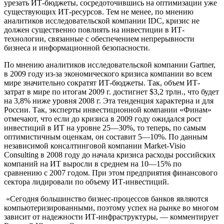
урезать ИТ-бюджеты, сосредоточившись на оптимизации уже
существующих ИТ-ресурсов. Тем не менее, по мнению
аналитиков исследовательской компании IDC, кризис не
должен существенно повлиять на инвестиции в ИТ-
технологии, связанные с обеспечением непрерывности
бизнеса и информационной безопасности.
По мнению аналитиков исследовательской компании Gartner,
в 2009 году из-за экономического кризиса компании во всем
мире значительно сократят ИТ-бюджеты. Так, объем ИТ-
затрат в мире по итогам 2009 г. достигнет $3,2 трлн., что будет
на 3,8% ниже уровня 2008 г. Эта тенденция характерна и для
России. Так, эксперты инвестиционной компании «Финам»
отмечают, что если до кризиса в 2009 году ожидался рост
инвестиций в ИТ на уровне 25—30%, то теперь, по самым
оптимистичным оценкам, он составит 5—10%. По данным
независимой консалтинговой компании Market-Visio
Consulting в 2008 году до начала кризиса расходы российских
компаний на ИТ выросли в среднем на 10—15% по
сравнению с 2007 годом. При этом предприятия финансового
сектора лидировали по объему ИТ-инвестиций.
«Сегодня большинство бизнес-процессов банков являются
компьютеризированными, поэтому успех на рынке во многом
зависит от надежности ИТ-инфраструктуры, — комментирует