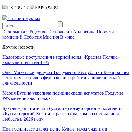
USD 82.17
ЕВРО 94.84
Онлайн журнал
Экономика
Общество
Технологии
Аналитика
Новости
компаний
События
Мнения
В мире
Другие новости
Налоговые поступления игорной зоны «Красная Поляна»
выросли почти на 15%
Олег Михайлов, депутат Госдумы от Республики Коми, вошел
в число участников федерального рейтинга политической
влиятельности
Мария Бутина укрепила позиции среди депутатов Госдумы
РФ: мнение аналитиков
Бухгалтер в штате или бухгалтер на аутсорсинге: компания
«Бухгалтерский Квартал» рассказала, какого специалиста
выбрать в 2026 году
Иран усиливает давление на Кувейт из-за участия в