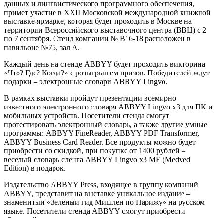
данных и лингвистического программного обеспечения,
примет участие в XXII Московской международной книжной
выставке-ярмарке, которая будет проходить в Москве на
территории Всероссийского выставочного центра (ВВЦ) с 2
по 7 сентября. Стенд компании № В16-18 расположен в
павильоне №75, зал А.
Каждый день на стенде ABBYY будет проходить викторина
«Что? Где? Когда?» с розыгрышем призов. Победителей ждут
подарки – электронные словари ABBYY Lingvo.
В рамках выставки пройдут презентации всемирно
известного электронного словаря ABBYY Lingvo x3 для ПК и
мобильных устройств. Посетители стенда смогут
протестировать электронный словарь, а также другие умные
программы: ABBYY FineReader, ABBYY PDF Transformer,
ABBYY Business Card Reader. Все продукты можно будет
приобрести со скидкой, при покупке от 1400 рублей –
веселый словарь сленга ABBYY Lingvo x3 ME (Medved
Edition) в подарок.
Издательство ABBYY Press, входящее в группу компаний
ABBYY, представит на выставке уникальное издание –
знаменитый «Зеленый гид Мишлен по Парижу» на русском
языке. Посетители стенда ABBYY смогут приобрести