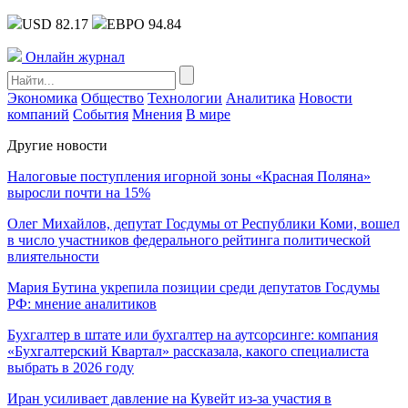
USD 82.17
ЕВРО 94.84
Онлайн журнал
Экономика
Общество
Технологии
Аналитика
Новости
компаний
События
Мнения
В мире
Другие новости
Налоговые поступления игорной зоны «Красная Поляна»
выросли почти на 15%
Олег Михайлов, депутат Госдумы от Республики Коми, вошел
в число участников федерального рейтинга политической
влиятельности
Мария Бутина укрепила позиции среди депутатов Госдумы
РФ: мнение аналитиков
Бухгалтер в штате или бухгалтер на аутсорсинге: компания
«Бухгалтерский Квартал» рассказала, какого специалиста
выбрать в 2026 году
Иран усиливает давление на Кувейт из-за участия в