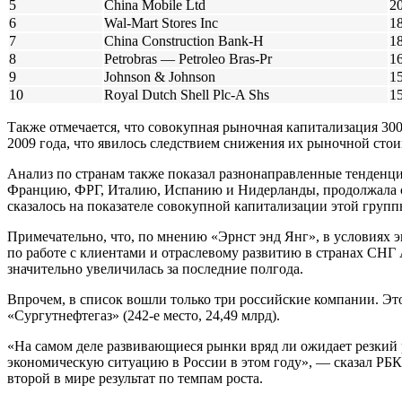
5
China Mobile Ltd
2
6
Wal-Mart Stores Inc
1
7
China Construction Bank-H
1
8
Petrobras — Petroleo Bras-Pr
1
9
Johnson & Johnson
1
10
Royal Dutch Shell Plc-A Shs
1
Также отмечается, что совокупная рыночная капитализация 300
2009 года, что явилось следствием снижения их рыночной стои
Анализ по странам также показал разнонаправленные тенденци
Францию, ФРГ, Италию, Испанию и Нидерланды, продолжала сн
сказалось на показателе совокупной капитализации этой групп
Примечательно, что, по мнению «Эрнст энд Янг», в условиях э
по работе с клиентами и отраслевому развитию в странах СНГ
значительно увеличилась за последние полгода.
Впрочем, в список вошли только три российские компании. Это 
«Сургутнефтегаз» (242-е место, 24,49 млрд).
«На самом деле развивающиеся рынки вряд ли ожидает резкий 
экономическую ситуацию в России в этом году», — сказал РБК 
второй в мире результат по темпам роста.