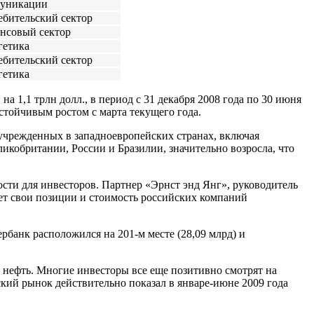
уникации
ебительский сектор
нсовый сектор
гетика
ебительский сектор
гетика
 1,1 трлн долл., в период с 31 декабря 2008 года по 30 июня
стойчивым ростом с марта текущего года.
 учрежденных в западноевропейских странах, включая
кобритании, России и Бразилии, значительно возросла, что
ости для инвесторов. Партнер «Эрнст энд Янг», руководитель
ает свои позиции и стоимость российских компаний
ербанк расположился на 201-м месте (28,09 млрд) и
 нефть. Многие инвесторы все еще позитивно смотрят на
ский рынок действительно показал в январе-июне 2009 года