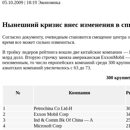
05.10.2009 | 18:19
Экономика
Нынешний кризис внес изменения в сп
Согласно документу, очевидным становится смещение центра эк
время все может сильно измениться.
В тройку лидеров рейтинга вошли две китайские компании — Pet
млрд долл. Вторую строчку заняла американская ExxonMobil — 
неизменным, то число европейских компаний среди 300 крупней
азиатских компаний увеличилось с 63 до 73.
300 крупне
№
Компания
Р
1
Petrochina Co Ltd-H
3
2
Exxon Mobil Corp
3
3
Ind & Comm Bk Of China — A
2
4
Microsoft Corp
2