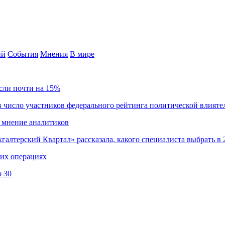
ий
События
Мнения
В мире
сли почти на 15%
 число участников федерального рейтинга политической влияте
 мнение аналитиков
хгалтерский Квартал» рассказала, какого специалиста выбрать в 
ких операциях
о 30