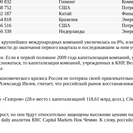
00 832
Гонконг
Комм
88 752
США
Потр
82 187
Китай
Фина
64 818
Бразилия
Энер
56 516
США
Потр
56 339
Нидерланды
Энер
 крупнейших международных компаний увеличилась на 8%, или на
мости до окончания первого квартала и последовавшим за ним у
и. Если в первой половине 2009 года капитализация компаний,
ижаться, то капитализация компаний, учрежденных в КНР, Вели
ы.
кономического кризиса Россия не потеряла своей привлекательн
 Александр Ивлев, считает, что российский рынок восстанавлив
«Газпром» (28-е место с капитализацией 118,61 млрд долл.), Сб
рост, но они будут относительно защищены высокими ценами на
daily аналитик RBC Capital Markets Ник Чемми. К слову, россий