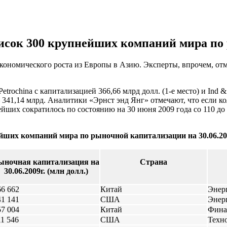
исок 300 крупнейших компаний мира по
ономического роста из Европы в Азию. Эксперты, впрочем, отме
rochina с капитализацией 366,66 млрд долл. (1-е место) и Ind 
341,14 млрд. Аналитики «Эрнст энд Янг» отмечают, что если ко
ших сократилось по состоянию на 30 июня 2009 года со 110 до 95
йших компаний мира по рыночной капитализации на 30.06.200
ыночная капитализация на
Страна
30.06.2009г. (млн долл.)
66 662
Китай
Энер
41 141
США
Энер
57 004
Китай
Фина
11 546
США
Техн