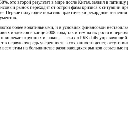
58%, это второй результат в мире после Китая, заявил в пятни
нсовый рынок переходит от острой фазы кризиса к ситуации пр
ке. Первое полугодие показало практически рекордные значения
ументов.
ляются более волатильными, и в условиях финансовой нестабиль
овых индексов в конце 2008 года, так и темпы их роста в перв
бо привлекает крупных игроков, — сказал РБК daily управляющи
 в первую очередь уверенность в сохранности денег, отсутстви
 со всем этим на большинстве развивающихся рынков серьезные п