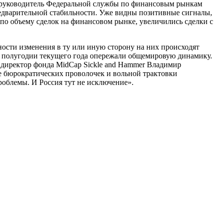
цу руководитель Федеральной службы по финансовым рынкам
едварительной стабильности. Уже видны позитивные сигналы,
 по объему сделок на финансовом рынке, увеличились сделки с
ности изменения в ту или иную сторону на них происходят
ом полугодии текущего года опережали общемировую динамику.
й директор фонда MidCap Sickle and Hammer Владимир
е бюрократических проволочек и вольной трактовки
роблемы. И Россия тут не исключение».