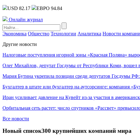
USD 82.17
ЕВРО 94.84
Онлайн журнал
Экономика
Общество
Технологии
Аналитика
Новости компан
Другие новости
Налоговые поступления игорной зоны «Красная Поляна» выро
Олег Михайлов, депутат Госдумы от Республики Коми, вошел в
Мария Бутина укрепила позиции среди депутатов Госдумы РФ:
Бухгалтер в штате или бухгалтер на аутсорсинге: компания «Бу
Иран усиливает давление на Кувейт из-за участия в американс
Орбитальная сеть растет: число спутников «Рассвет» превысил
Все новости
Новый список300 крупнейших компаний мира