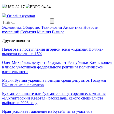
USD 82.17
ЕВРО 94.84
Онлайн журнал
Экономика
Общество
Технологии
Аналитика
Новости
компаний
События
Мнения
В мире
Другие новости
Налоговые поступления игорной зоны «Красная Поляна»
выросли почти на 15%
Олег Михайлов, депутат Госдумы от Республики Коми, вошел
в число участников федерального рейтинга политической
влиятельности
Мария Бутина укрепила позиции среди депутатов Госдумы
РФ: мнение аналитиков
Бухгалтер в штате или бухгалтер на аутсорсинге: компания
«Бухгалтерский Квартал» рассказала, какого специалиста
выбрать в 2026 году
Иран усиливает давление на Кувейт из-за участия в