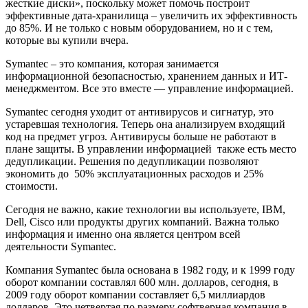
жесткие диски», поскольку может помочь построит
эффективные дата-хранилища – увеличить их эффективность
до 85%. И не только с новым оборудованием, но и с тем,
которые вы купили вчера.
Symantec – это компания, которая занимается
информационной безопасностью, хранением данных и ИТ-
менеджментом. Все это вместе — управление информацией.
Symantec сегодня уходит от антивирусов и сигнатур, это
устаревшая технология. Теперь она анализируем входящий
код на предмет угроз. Антивирусы больше не работают в
плане защиты. В управлении информацией также есть место
дедупликации. Решения по дедупликации позволяют
экономить до 50% эксплуатационных расходов и 25%
стоимости.
Сегодня не важно, какие технологии вы используете, IBM,
Dell, Cisco или продукты других компаний. Важна только
информация и именно она является центром всей
деятельности Symantec.
Компания Symantec была основана в 1982 году, и к 1999 году
оборот компании составлял 600 млн. долларов, сегодня, в
2009 году оборот компании составляет 6,5 миллиардов
долларов. Это четвертая по размеру софтверная компания в