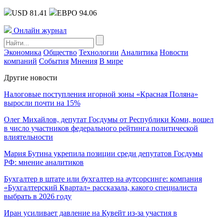
USD 81.41
ЕВРО 94.06
Онлайн журнал
Экономика
Общество
Технологии
Аналитика
Новости
компаний
События
Мнения
В мире
Другие новости
Налоговые поступления игорной зоны «Красная Поляна»
выросли почти на 15%
Олег Михайлов, депутат Госдумы от Республики Коми, вошел
в число участников федерального рейтинга политической
влиятельности
Мария Бутина укрепила позиции среди депутатов Госдумы
РФ: мнение аналитиков
Бухгалтер в штате или бухгалтер на аутсорсинге: компания
«Бухгалтерский Квартал» рассказала, какого специалиста
выбрать в 2026 году
Иран усиливает давление на Кувейт из-за участия в