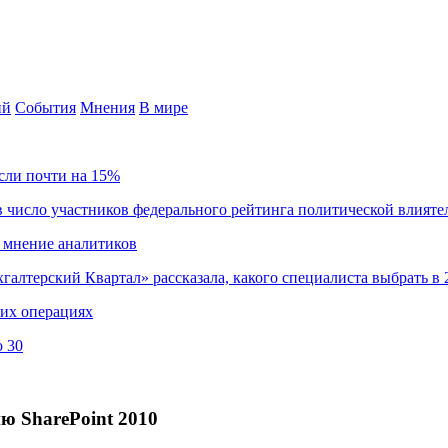
ий
События
Мнения
В мире
сли почти на 15%
 число участников федерального рейтинга политической влияте
 мнение аналитиков
хгалтерский Квартал» рассказала, какого специалиста выбрать в 
ких операциях
о 30
ю SharePoint 2010