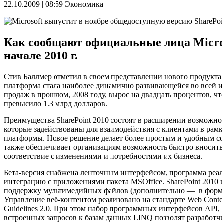
22.10.2009 | 08:59
Экономика
Как сообщают официальные лица Micros
начале 2010 г.
Стив Баллмер отметил в своем представлении нового продукта,
платформа стала наиболее динамично развивающейся во всей и
продаж в прошлом, 2008 году, вырос на двадцать процентов, ч
превысило 1.3 млрд долларов.
Преимущества SharePoint 2010 состоят в расширении возможнос
которые задействованы для взаимодействия с клиентами в рам
платформы. Новое решение делает более простым и удобным со
также обеспечивает организациям возможность быстро вносить
соответствие с изменениями и потребностями их бизнеса.
Бета-версия снабжена ленточным интерфейсом, программа реа
интеграцию с приложениями пакета MSOffice. SharePoint 2010
поддержку мультимедийных файлов (дополнительно — в формате
Управление веб-контентом реализовано на стандарте Web Content
Guidelines 2.0. При этом набор программных интерфейсов API
встроенных запросов к базам данных LINQ позволят разработ