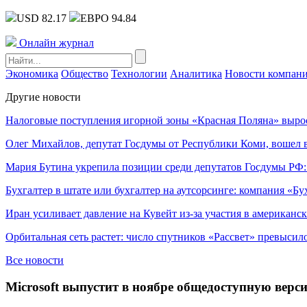
USD 82.17
ЕВРО 94.84
Онлайн журнал
Экономика
Общество
Технологии
Аналитика
Новости компан
Другие новости
Налоговые поступления игорной зоны «Красная Поляна» выро
Олег Михайлов, депутат Госдумы от Республики Коми, вошел в
Мария Бутина укрепила позиции среди депутатов Госдумы РФ:
Бухгалтер в штате или бухгалтер на аутсорсинге: компания «Бу
Иран усиливает давление на Кувейт из-за участия в американс
Орбитальная сеть растет: число спутников «Рассвет» превысил
Все новости
Microsoft выпустит в ноябре общедоступную верси