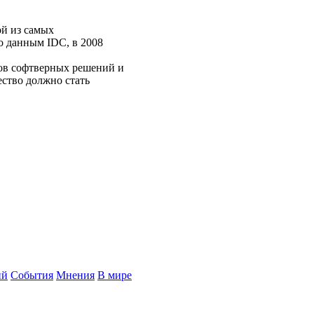
ой из самых
 данным IDC, в 2008
ов софтверных решений и
ество должно стать
ий
События
Мнения
В мире