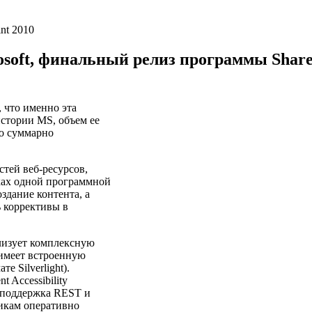
oft, финальный релиз программы ShareP
 что именно эта
стории MS, объем ее
то суммарно
тей веб-ресурсов,
ках одной программной
здание контента, а
 коррективы в
лизует комплексную
 имеет встроенную
 Silverlight).
 Accessibility
, поддержка REST и
чикам оперативно