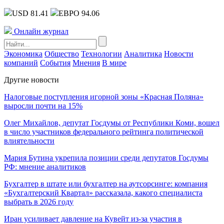
USD 81.41
ЕВРО 94.06
Онлайн журнал
Экономика
Общество
Технологии
Аналитика
Новости
компаний
События
Мнения
В мире
Другие новости
Налоговые поступления игорной зоны «Красная Поляна»
выросли почти на 15%
Олег Михайлов, депутат Госдумы от Республики Коми, вошел
в число участников федерального рейтинга политической
влиятельности
Мария Бутина укрепила позиции среди депутатов Госдумы
РФ: мнение аналитиков
Бухгалтер в штате или бухгалтер на аутсорсинге: компания
«Бухгалтерский Квартал» рассказала, какого специалиста
выбрать в 2026 году
Иран усиливает давление на Кувейт из-за участия в