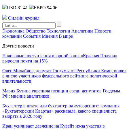
USD 81.41
ЕВРО 94.06
Онлайн журнал
Экономика
Общество
Технологии
Аналитика
Новости
компаний
События
Мнения
В мире
Другие новости
Налоговые поступления игорной зоны «Красная Поляна»
выросли почти на 15%
Олег Михайлов, депутат Госдумы от Республики Коми, вошел
в число участников федерального рейтинга политической
влиятельности
Мария Бутина укрепила позиции среди депутатов Госдумы
РФ: мнение аналитиков
Бухгалтер в штате или бухгалтер на аутсорсинге: компания
«Бухгалтерский Квартал» рассказала, какого специалиста
выбрать в 2026 году
Иран усиливает давление на Кувейт из-за участия в