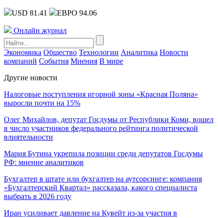
USD 81.41
ЕВРО 94.06
Онлайн журнал
Экономика
Общество
Технологии
Аналитика
Новости
компаний
События
Мнения
В мире
Другие новости
Налоговые поступления игорной зоны «Красная Поляна»
выросли почти на 15%
Олег Михайлов, депутат Госдумы от Республики Коми, вошел
в число участников федерального рейтинга политической
влиятельности
Мария Бутина укрепила позиции среди депутатов Госдумы
РФ: мнение аналитиков
Бухгалтер в штате или бухгалтер на аутсорсинге: компания
«Бухгалтерский Квартал» рассказала, какого специалиста
выбрать в 2026 году
Иран усиливает давление на Кувейт из-за участия в