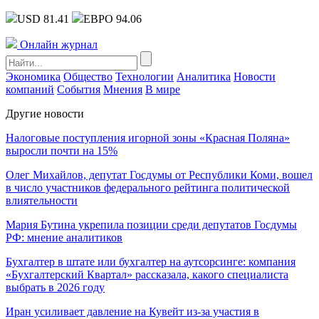
USD 81.41
ЕВРО 94.06
Онлайн журнал
Экономика
Общество
Технологии
Аналитика
Новости
компаний
События
Мнения
В мире
Другие новости
Налоговые поступления игорной зоны «Красная Поляна»
выросли почти на 15%
Олег Михайлов, депутат Госдумы от Республики Коми, вошел
в число участников федерального рейтинга политической
влиятельности
Мария Бутина укрепила позиции среди депутатов Госдумы
РФ: мнение аналитиков
Бухгалтер в штате или бухгалтер на аутсорсинге: компания
«Бухгалтерский Квартал» рассказала, какого специалиста
выбрать в 2026 году
Иран усиливает давление на Кувейт из-за участия в