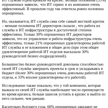
ИТ службы отреагировали на кризис. Больше половины (55%)
опрошенных заявили, что ИТ сервис в их компании очень
эффективный. В прошлом году так ответила ровно половина
опрощенных.
Но, оказывается, ИТ служба сама себе самый жесткий критик
– меньше половины ИТ директоров сказали , что работа их
службы и ИТ инфраструктуры в достаточной степени
эффективна. Только 30% опрошенных ИТ директоров
заявили, что их управление и работа инфраструктуры очень
эффективна, только 21% опрошенных удовлетворены работой
ИТ службы и ее вложением в общее дело (при этом общее
удовлетворение работой ИТ отделов высказали 30%
руководителей бизнес-подразделений).
Большинство бизнес-руководителей довольны способностью
своей ИТ службы завершать проекты в срок и укладываясь в
бюджет (более 30% опрошенных очень довольны работой ИТ
отдела, и 33% вполне удовлетворены его работой).
Исследование также показало, что у той компании, которая
выжала из своей ИТ службы наибольшее число преимуществ
во время кризиса, больше шансов устоять в кризис и выйти из
него сильнее, чем раньше.
Касательно будущего года, 60% опрошенных ожидают не