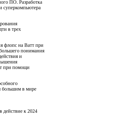
ного ПО. Разработка
ии суперкомпьютера
ирования
дти в трех
я флопс на Ватт при
 большего понимания
действия и
овышения
ат при помощи
особного
м большим в мире
в действие к 2024