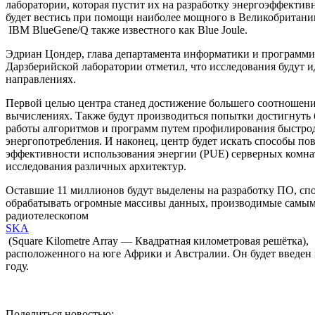
лаборатории, которая пустит их на разработку энергоэффектив
будет вестись при помощи наиболее мощного в Великобритан
IBM BlueGene/Q также известного как Blue Joule.
Эдриан Цондер, глава департамента информатики и программ
Дарзберийской лаборатории отметил, что исследования будут и
направлениях.
Первой целью центра станед достижение большего соотношени
вычислениях. Также будут производиться попытки достигнуть
работы алгоритмов и программ путем профилирования быстро
энергопотребления. И наконец, центр будет искать способы п
эффективности использования энергии (PUE) серверных комн
исследования различных архитектур.
Оставшие 11 миллионов будут выделены на разработку ПО, сп
обрабатывать огромные массивы данных, производимые самы
радиотелескопом
SKA
(Square Kilometre Array — Квадратная километровая решётка),
расположенного на юге Африки и Австралии. Он будет введен 
году.
Поделиться новостью: