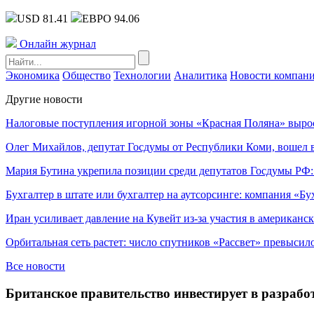
USD 81.41
ЕВРО 94.06
Онлайн журнал
Экономика
Общество
Технологии
Аналитика
Новости компан
Другие новости
Налоговые поступления игорной зоны «Красная Поляна» выро
Олег Михайлов, депутат Госдумы от Республики Коми, вошел в
Мария Бутина укрепила позиции среди депутатов Госдумы РФ:
Бухгалтер в штате или бухгалтер на аутсорсинге: компания «Бу
Иран усиливает давление на Кувейт из-за участия в американс
Орбитальная сеть растет: число спутников «Рассвет» превысил
Все новости
Британское правительство инвестирует в разраб