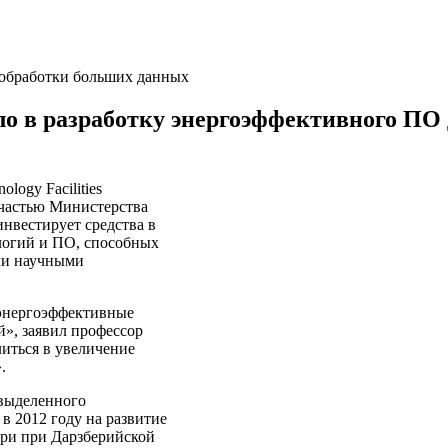
о в разработку энергоэффективного ПО 
logy Facilities
 частью Министерства
нвестирует средства в
логий и ПО, способных
ми научными
 энергоэффективные
», заявил профессор
иться в увеличение
.
 выделенного
 2012 году на развитие
три при Дарзберийской