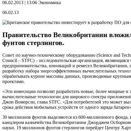
06.02.2013 | 13:06
Экономика
06.02.13
Правительство Великобритании вложил
фунтов стерлингов.
Совет по научно-техническому оборудованию (Science and Techno
Council – STFC) – исследовательская организация, являющаяся
предпринимательства, инноваций и ремесел Великобритании, и
разработку набора энергоэффективных вычислительных техно
обрабатывать курпне массивы данных, производимые крупны
проектами.
«Эти инвесиции позволят разработать новые, более мощные и
вычислительные технологии для широкого спектра приложений
Джон Вомерсли, глава STFC. «Для потребителей это может выл
срока действия мобильных устройств от одного заряда батареи»
30 миллионов фунтов выделяются из 600-миллионного фонда,
канцлером казначейства Великобритании Джорджем Осборном в
науки. 19 миллионов фунтов стерлингов перейдет Центру Хар