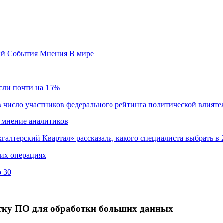
ий
События
Мнения
В мире
сли почти на 15%
 число участников федерального рейтинга политической влияте
 мнение аналитиков
хгалтерский Квартал» рассказала, какого специалиста выбрать в 
ких операциях
о 30
отку ПО для обработки больших данных