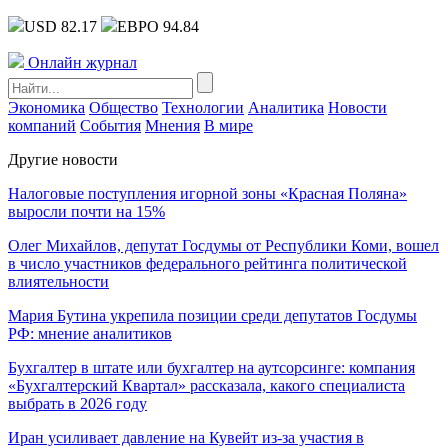
USD 82.17
ЕВРО 94.84
Онлайн журнал
Экономика
Общество
Технологии
Аналитика
Новости
компаний
События
Мнения
В мире
Другие новости
Налоговые поступления игорной зоны «Красная Поляна»
выросли почти на 15%
Олег Михайлов, депутат Госдумы от Республики Коми, вошел
в число участников федерального рейтинга политической
влиятельности
Мария Бутина укрепила позиции среди депутатов Госдумы
РФ: мнение аналитиков
Бухгалтер в штате или бухгалтер на аутсорсинге: компания
«Бухгалтерский Квартал» рассказала, какого специалиста
выбрать в 2026 году
Иран усиливает давление на Кувейт из-за участия в