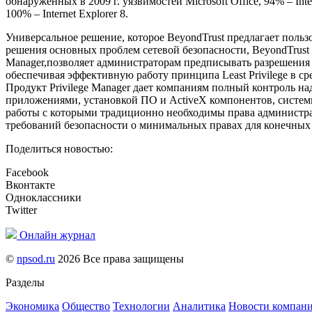
обнаруженных в 2009 г. уязвимостей Microsoft Office, 94% – Inter
100% – Internet Explorer 8.
Универсальное решение, которое BeyondTrust предлагает польз
решения основных проблем сетевой безопасности, BeyondTrust P
Manager,позволяет администраторам предписывать разрешения
обеспечивая эффективную работу принципа Least Privilege в ср
Продукт Privilege Manager дает компаниям полный контроль на
приложениями, установкой ПО и ActiveX компонентов, систем
работы с которыми традиционно необходимы права администр
требований безопасности о минимальных правах для конечных 
Поделиться новостью:
Facebook
Вконтакте
Одноклассники
Twitter
Онлайн журнал
©
npsod.ru
2026 Все права защищены
Разделы
Экономика
Общество
Технологии
Аналитика
Новости компан