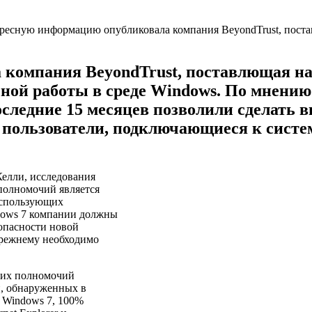
компания BeyondTrust, поставлющая на 
асной работы в среде Windows. По мнени
а последние 15 месяцев позволили сделать
 пользователи, подключающиеся к сист
Келли, исследования
полномочий является
использующих
dows 7 компании должны
зопасности новой
прежнему необходимо
ких полномочий
й, обнаруженных в
й Windows 7, 100%