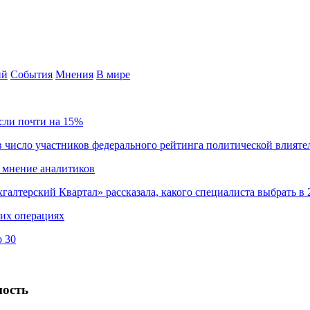
ий
События
Мнения
В мире
сли почти на 15%
 число участников федерального рейтинга политической влияте
 мнение аналитиков
хгалтерский Квартал» рассказала, какого специалиста выбрать в 
ких операциях
о 30
ность