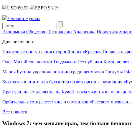
USD 80.93
ЕВРО 93.19
Онлайн журнал
Экономика
Общество
Технологии
Аналитика
Новости компан
Другие новости
Налоговые поступления игорной зоны «Красная Поляна» выро
Олег Михайлов, депутат Госдумы от Республики Коми, вошел в
Мария Бутина укрепила позиции среди депутатов Госдумы РФ:
Бухгалтер в штате или бухгалтер на аутсорсинге: компания «Бу
Иран усиливает давление на Кувейт из-за участия в американс
Орбитальная сеть растет: число спутников «Рассвет» превысил
Все новости
Windows 7: чем меньше прав, тем больше безопас