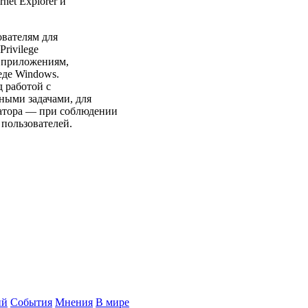
net Explorer и
ователям для
rivilege
 приложениям,
еде Windows.
д работой с
ными задачами, для
атора — при соблюдении
пользователей.
ий
События
Мнения
В мире