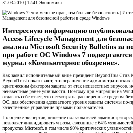
31.03.2010 | 12:41
Экономика
Интересную информацию опубликовала 
Access Lifecycle Management для безоп
анализа Microsoft Security Bulletins з
при работе ОС Windows 7 подвергаются
журнал «Компьютерное обозрение».
Как заявил исполнительный вице-президент BeyondTrus Стив 
BeyondTrust показывают, что ограничение администраторских 
критическим фактором защиты от атак неизвестных вирусов, 
неизвестные ранее уязвимости. Поэтому при миграции на Win
отдавать себе отчет, что несмотря на расширенные средства бе
ОС, для обеспечения адекватного уровня защиты системы по-
качественное управление правами пользователей.
По оценке экспертов, лишение пользователей администраторс
позволяет ликвидировать угрозы, связанные с 64% уязвимосте
продуктах Microsoft, в том числе 90% критических уязвимосте