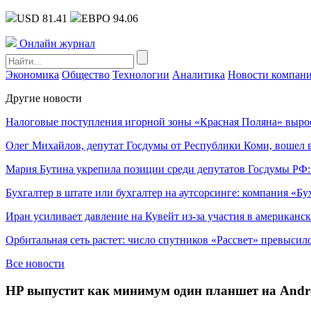
USD 81.41
ЕВРО 94.06
Онлайн журнал
Экономика
Общество
Технологии
Аналитика
Новости компан
Другие новости
Налоговые поступления игорной зоны «Красная Поляна» выро
Олег Михайлов, депутат Госдумы от Республики Коми, вошел в
Мария Бутина укрепила позиции среди депутатов Госдумы РФ:
Бухгалтер в штате или бухгалтер на аутсорсинге: компания «Бу
Иран усиливает давление на Кувейт из-за участия в американс
Орбитальная сеть растет: число спутников «Рассвет» превысил
Все новости
HP выпустит как минимум один планшет на Andr