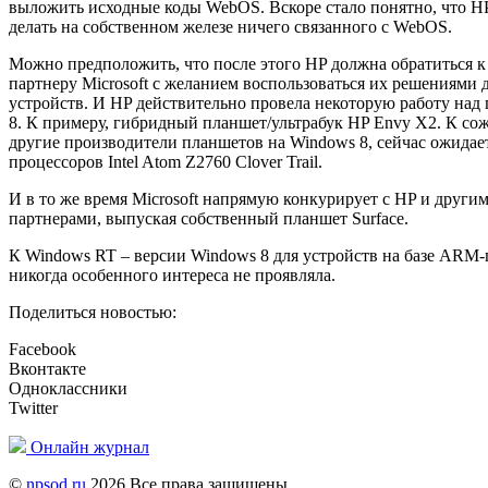
выложить исходные коды WebOS. Вскоре стало понятно, что HP
делать на собственном железе ничего связанного с WebOS.
Можно предположить, что после этого HP должна обратиться к
партнеру Microsoft с желанием воспользоваться их решениями
устройств. И HP действительно провела некоторую работу над
8. К примеру, гибридный планшет/ультрабук HP Envy X2. К сож
другие производители планшетов на Windows 8, сейчас ожидае
процессоров Intel Atom Z2760 Clover Trail.
И в то же время Microsoft напрямую конкурирует с HP и други
партнерами, выпуская собственный планшет Surface.
К Windows RT – версии Windows 8 для устройств на базе ARM-
никогда особенного интереса не проявляла.
Поделиться новостью:
Facebook
Вконтакте
Одноклассники
Twitter
Онлайн журнал
©
npsod.ru
2026 Все права защищены