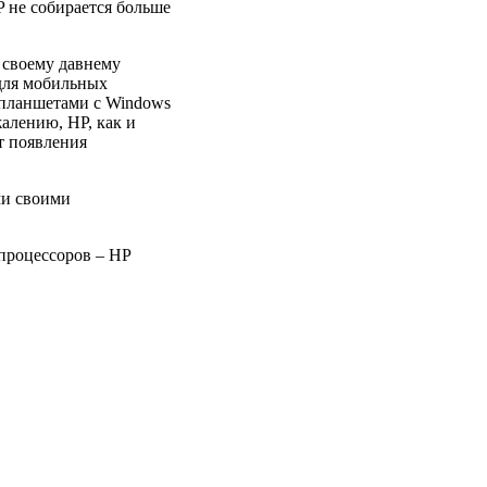
 не собирается больше
 своему давнему
 для мобильных
 планшетами с Windows
алению, HP, как и
т появления
ми своими
процессоров – HP