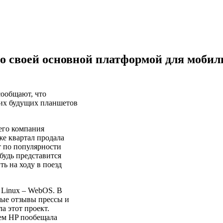
о своей основной платформой для мобиль
сообщают, что
оих будущих планшетов
его компания
же квартал продала
т по популярности
ибудь представится
ть на ходу в поезд
 Linux – WebOS. В
ные отзывы прессы и
а этот проект.
тем HP пообещала