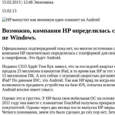
15.02.2013 | 12:48
Экономика
15.02.13
Возможно, компания HP определилась с
не Windows.
Официальных подтверждений пока нет, но многие источники 
компания HP окончательно определилась с платформой для св
и смартфонов. Это будет Android.
Недавно CEO Apple Тим Кук заявил, что за последний квартал 
продала 23 миллиона планшетов iPad, в то время как HP за тот 
15 миллионов ПК. А кто сейчас с огромной скоростью догоняе
iPad? По данным IDC, это Android. Так как HP вряд ли когда-н
возможность продавать устройства на базе iOS, попытка вскочи
Android вполне имеет смысл.
Однако это и грустно. У HP была своя мобильная ОС на основе
2011 году она вместе с планшетом TouchPad получила прекрас
покупателей. Однако через два месяца после выпуска HP закрыл
Четкого понимания, зачем это было сделано до сих пор нет. За