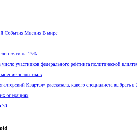
ий
События
Мнения
В мире
сли почти на 15%
 число участников федерального рейтинга политической влияте
 мнение аналитиков
хгалтерский Квартал» рассказала, какого специалиста выбрать в 
ких операциях
о 30
oid