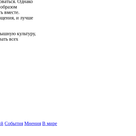
оваться. Однако
 образом
ь вместе.
бщения, и лучше
рышную культуру,
вать всех
ий
События
Мнения
В мире