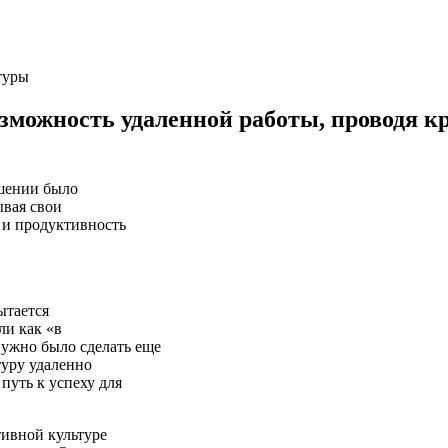
зможность удаленной работы, проводя к
ешении было
ывая свои
 и продуктивность
ытается
ли как «в
нужно было сделать еще
туру удаленно
 путь к успеху для
ивной культуре