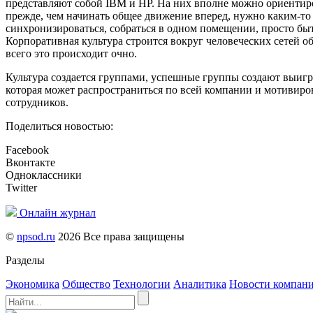
представляют собой IBM и HP. На них вполне можно ориентир
прежде, чем начинать общее движение вперед, нужно каким-то
синхронизироваться, собраться в одном помещении, просто быт
Корпоративная культура строится вокруг человеческих сетей о
всего это происходит очно.
Культура создается группами, успешные группы создают выиг
которая может распространиться по всей компании и мотивиро
сотрудников.
Поделиться новостью:
Facebook
Вконтакте
Одноклассники
Twitter
Онлайн журнал
©
npsod.ru
2026 Все права защищены
Разделы
Экономика
Общество
Технологии
Аналитика
Новости компан