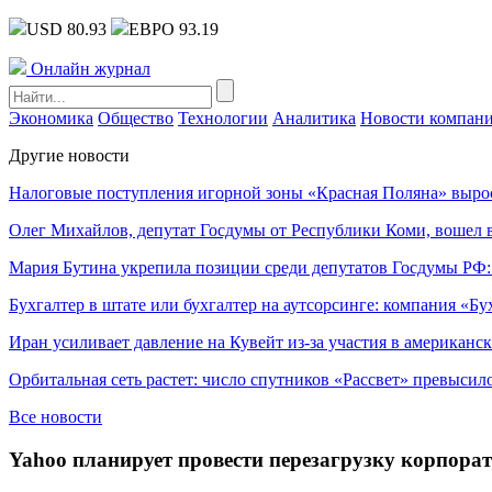
USD 80.93
ЕВРО 93.19
Онлайн журнал
Экономика
Общество
Технологии
Аналитика
Новости компан
Другие новости
Налоговые поступления игорной зоны «Красная Поляна» выро
Олег Михайлов, депутат Госдумы от Республики Коми, вошел в
Мария Бутина укрепила позиции среди депутатов Госдумы РФ:
Бухгалтер в штате или бухгалтер на аутсорсинге: компания «Бу
Иран усиливает давление на Кувейт из-за участия в американс
Орбитальная сеть растет: число спутников «Рассвет» превысил
Все новости
Yahoo планирует провести перезагрузку корпора