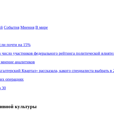
ий
События
Мнения
В мире
сли почти на 15%
 число участников федерального рейтинга политической влияте
 мнение аналитиков
хгалтерский Квартал» рассказала, какого специалиста выбрать в 
ких операциях
о 30
тивной культуры