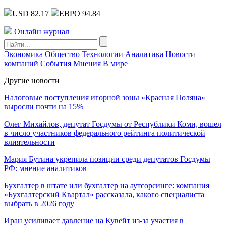
USD 82.17
ЕВРО 94.84
Онлайн журнал
Экономика
Общество
Технологии
Аналитика
Новости
компаний
События
Мнения
В мире
Другие новости
Налоговые поступления игорной зоны «Красная Поляна»
выросли почти на 15%
Олег Михайлов, депутат Госдумы от Республики Коми, вошел
в число участников федерального рейтинга политической
влиятельности
Мария Бутина укрепила позиции среди депутатов Госдумы
РФ: мнение аналитиков
Бухгалтер в штате или бухгалтер на аутсорсинге: компания
«Бухгалтерский Квартал» рассказала, какого специалиста
выбрать в 2026 году
Иран усиливает давление на Кувейт из-за участия в