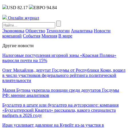
USD 82.17
ЕВРО 94.84
Онлайн журнал
Экономика
Общество
Технологии
Аналитика
Новости
компаний
События
Мнения
В мире
Другие новости
Налоговые поступления игорной зоны «Красная Поляна»
выросли почти на 15%
Олег Михайлов, депутат Госдумы от Республики Коми, вошел
в число участников федерального рейтинга политической
влиятельности
Мария Бутина укрепила позиции среди депутатов Госдумы
РФ: мнение аналитиков
Бухгалтер в штате или бухгалтер на аутсорсинге: компания
«Бухгалтерский Квартал» рассказала, какого специалиста
выбрать в 2026 году
Иран усиливает давление на Кувейт из-за участия в