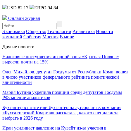
USD 82.17
ЕВРО 94.84
Онлайн журнал
Экономика
Общество
Технологии
Аналитика
Новости
компаний
События
Мнения
В мире
Другие новости
Налоговые поступления игорной зоны «Красная Поляна»
выросли почти на 15%
Олег Михайлов, депутат Госдумы от Республики Коми, вошел
в число участников федерального рейтинга политической
влиятельности
Мария Бутина укрепила позиции среди депутатов Госдумы
РФ: мнение аналитиков
Бухгалтер в штате или бухгалтер на аутсорсинге: компания
«Бухгалтерский Квартал» рассказала, какого специалиста
выбрать в 2026 году
Иран усиливает давление на Кувейт из-за участия в